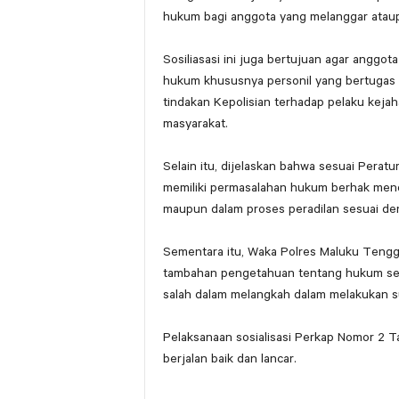
hukum bagi anggota yang melanggar ataup
Sosiliasasi ini juga bertujuan agar anggot
hukum khususnya personil yang bertugas p
tindakan Kepolisian terhadap pelaku keja
masyarakat.
Selain itu, dijelaskan bahwa sesuai Peratu
memiliki permasalahan hukum berhak mend
maupun dalam proses peradilan sesuai de
Sementara itu, Waka Polres Maluku Tengga
tambahan pengetahuan tentang hukum sehi
salah dalam melangkah dalam melakukan su
Pelaksanaan sosialisasi Perkap Nomor 2
berjalan baik dan lancar.