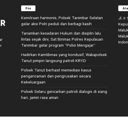
Pos
Al
Kemitraan harmonis, Polsek Tanimbar Selatan
Jl. I
gelar aksi Polri peduli dan berbagi kasih
Kepu
Malu
Tanamkan kesadaran Hukum dan disiplin lalu
Malu
lintas sejak dini, Sat Binmas Polres Kepulauan
ar
Indon
Tanimbar gelar program “Polisi Mengajar”
r
Hadirkan Kamtibmas yang kondusif, Wakapolsek
Tanut pimpin langsung patroli KRYD
Polsek Tanut berhasil memediasi kasus
pengancaman dan pengrusakan secara
Kekeluargaan
Polsek Selaru gencarkan patroli dialogis di siang
hari, jamin rasa aman