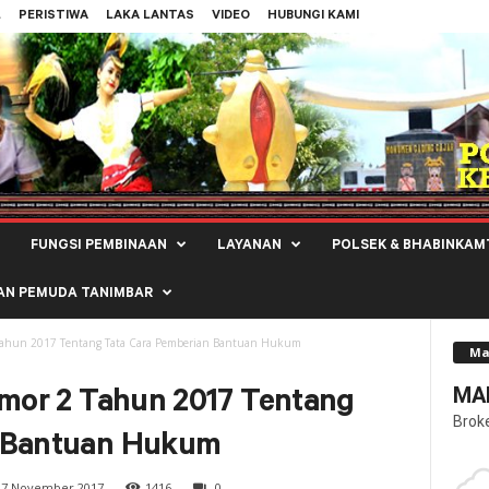
L
PERISTIWA
LAKA LANTAS
VIDEO
HUBUNGI KAMI
FUNGSI PEMBINAAN
LAYANAN
POLSEK & BHABINKAM
AN PEMUDA TANIMBAR
2 Tahun 2017 Tentang Tata Cara Pemberian Bantuan Hukum
Ma
MAL
omor 2 Tahun 2017 Tentang
Brok
n Bantuan Hukum
7 November 2017
1416
0