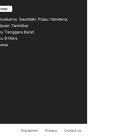
amat
r Soekarno, Saumlaki, Pulau Yamdena,
lauan Tanimbar
ku Tenggara Barat
ku 97664
esia
Disclaimer
Privacy
Contact Us