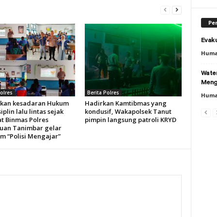
Per
Evaku
Huma
Wate
Meng
Polres
Berita Polres
Huma
kan kesadaran Hukum
Hadirkan Kamtibmas yang
iplin lalu lintas sejak
kondusif, Wakapolsek Tanut
at Binmas Polres
pimpin langsung patroli KRYD
uan Tanimbar gelar
m “Polisi Mengajar”