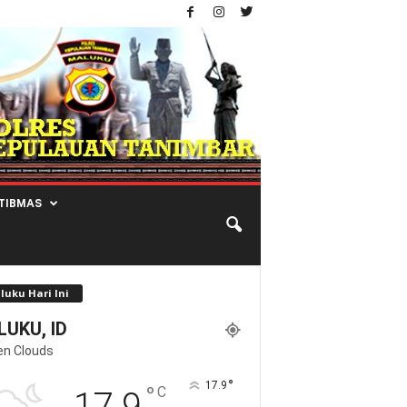
TIBMAS
luku Hari Ini
UKU, ID
en Clouds
°
17.9
°
C
17.9