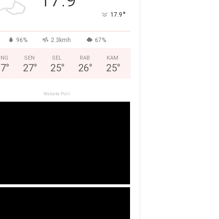
°
17.9
96%
2.3kmh
67%
ING
SEN
SEL
RAB
KAM
27
°
27
°
25
°
26
°
25
°
Website Polri