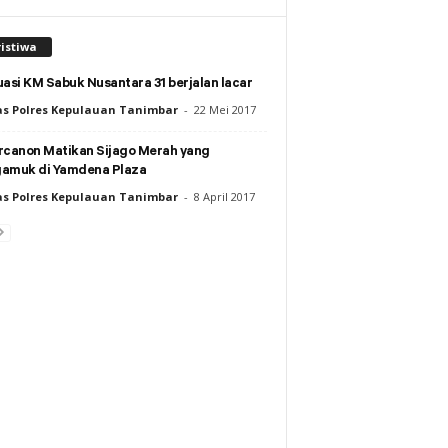
istiwa
asi KM Sabuk Nusantara 31 berjalan lacar
s Polres Kepulauan Tanimbar
-
22 Mei 2017
rcanon Matikan Sijago Merah yang
amuk di Yamdena Plaza
s Polres Kepulauan Tanimbar
-
8 April 2017