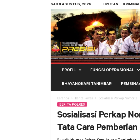
SAB 8 AGUSTUS, 2026
LIPUTAN
KRIMINA
Polres
PROFIL
FUNGSI OPERASIONAL
Kepulauan
Tanimbar
BHAYANGKARI TANIMBAR
PEMBINA
Beranda
Berita Polres
Sosialisasi Perkap Nomor 
BERITA POLRES
Sosialisasi Perkap N
Tata Cara Pemberia
Penulis
Humas Polres Kepulauan Tanimbar
-