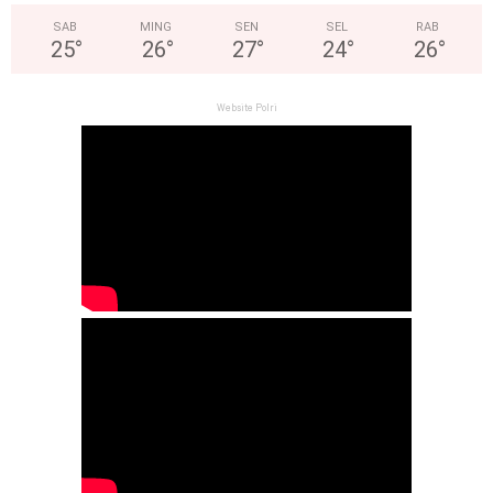
SAB
MING
SEN
SEL
RAB
25
°
26
°
27
°
24
°
26
°
Website Polri