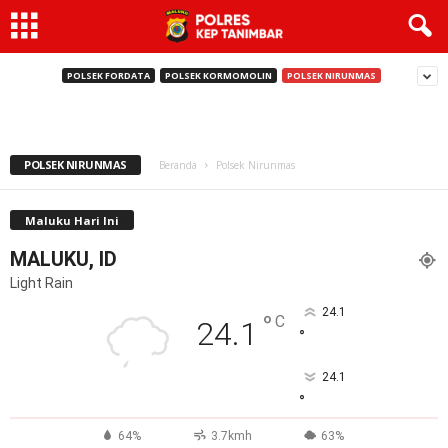
Petrus Fatlolon, SH.,MH dan Agustinus Utuwaly, S.,
Sos Gencar Kampanye pada Kecamatan Nirunmas
POLSEK FORDATA
POLSEK KORMOMOLIN
POLSEK NIRUNMAS
Humas Polres Kepulauan Tanimbar
-
26 Mei 2017
POLSEK NIRUNMAS
Beranda
Polsek Nirunmas
Maluku Hari Ini
MALUKU, ID
Light Rain
24.1
°
C
24.1
°
24.1
°
64%
3.7kmh
63%