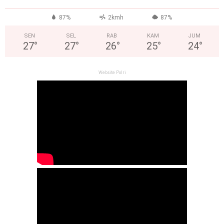
°
87%
2kmh
87%
SEN
SEL
RAB
KAM
JUM
27
°
27
°
26
°
25
°
24
°
Website Polri