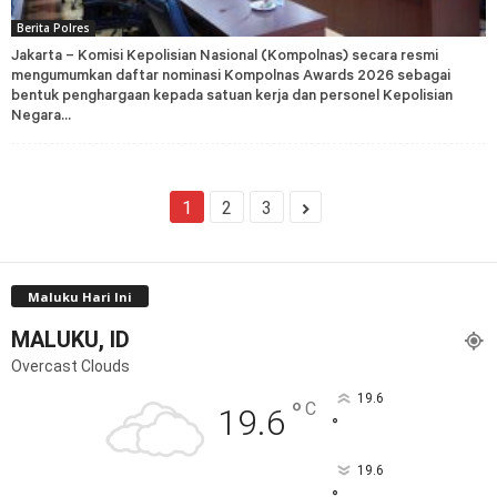
Berita Polres
Jakarta – Komisi Kepolisian Nasional (Kompolnas) secara resmi
mengumumkan daftar nominasi Kompolnas Awards 2026 sebagai
bentuk penghargaan kepada satuan kerja dan personel Kepolisian
Negara...
1
2
3
Maluku Hari Ini
MALUKU, ID
Overcast Clouds
19.6
°
C
19.6
°
19.6