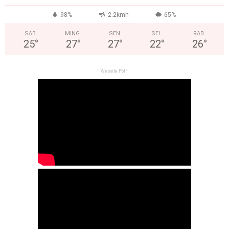
98%
2.2kmh
65%
SAB
MING
SEN
SEL
RAB
25
°
27
°
27
°
22
°
26
°
Website Polri