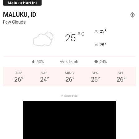
Maluku Hari Ini
MALUKU, ID
Few Clouds
°
25
°
C
25
°
25
53%
4.6kmh
24%
JUM
SAB
MING
SEN
SEL
26
°
24
°
26
°
26
°
26
°
Website Polri