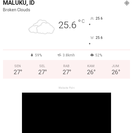
MALUKU, ID
Broken Clouds
25.6
°
C
25.6
°
25.6
°
59%
3.8kmh
52%
SEN
SEL
RAB
KAM
JUM
27
°
27
°
27
°
26
°
26
°
Website Polri