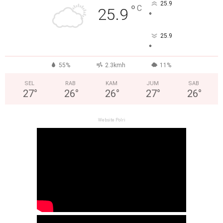
25.9
°
C
25.9
°
25.9
°
55%
2.3kmh
11%
SEL
RAB
KAM
JUM
SAB
27
°
26
°
26
°
27
°
26
°
Website Polri