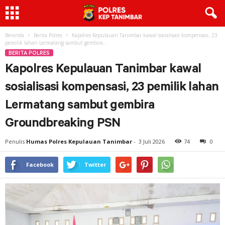
Beranda
Berita Polres
Kapolres Kepulauan Tanimbar kawal sosialisasi kompensasi, 23
pemilik lahan Lermatang sambut gembira...
BERITA POLRES
Kapolres Kepulauan Tanimbar kawal
sosialisasi kompensasi, 23 pemilik lahan
Lermatang sambut gembira
Groundbreaking PSN
Penulis
Humas Polres Kepulauan Tanimbar
-
3 Juli 2026
74
0
Facebook
Twitter