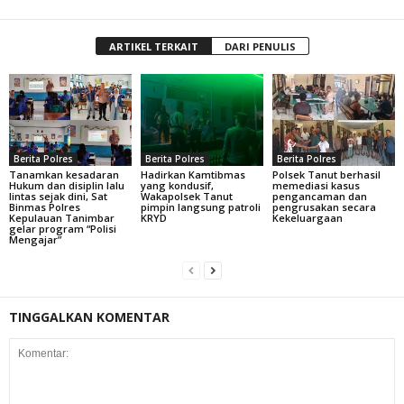
ARTIKEL TERKAIT
DARI PENULIS
Berita Polres
Berita Polres
Berita Polres
Tanamkan kesadaran
Hadirkan Kamtibmas
Polsek Tanut berhasil
Hukum dan disiplin lalu
yang kondusif,
memediasi kasus
lintas sejak dini, Sat
Wakapolsek Tanut
pengancaman dan
Binmas Polres
pimpin langsung patroli
pengrusakan secara
Kepulauan Tanimbar
KRYD
Kekeluargaan
gelar program “Polisi
Mengajar”
TINGGALKAN KOMENTAR