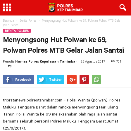
Beranda
Berita Polres
Menyongsong Hut Polwan ke 69, Polwan Polres MTB Gelar
Jalan Santai
BERITA POLRES
Menyongsong Hut Polwan ke 69,
Polwan Polres MTB Gelar Jalan Santai
Penulis
Humas Polres Kepulauan Tanimbar
-
25 Agustus 2017
701
0
Facebook
Twitter
tribratanews.polrestanimbar.com – Polisi Wanita (polwan) Polres
Maluku Tenggara Barat dalam rangka menyongsong Hari Ulang
Tahun Polisi Wanita ke 69 melaksanakan olah raga jalan santai
bersama seluruh personil Polres Maluku Tenggara Barat.Jumat
(25/8/2017).