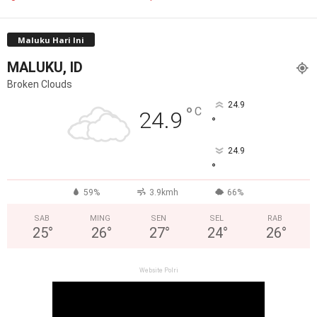
Maluku Hari Ini
MALUKU, ID
Broken Clouds
24.9
°
C
24.9
°
24.9
°
59%
3.9kmh
66%
SAB
MING
SEN
SEL
RAB
25
°
26
°
27
°
24
°
26
°
Website Polri