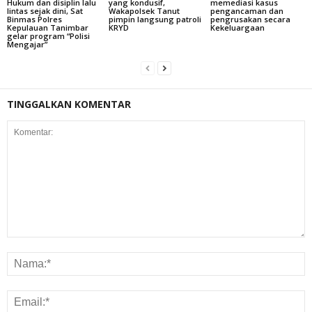
Hukum dan disiplin lalu
yang kondusif,
memediasi kasus
lintas sejak dini, Sat
Wakapolsek Tanut
pengancaman dan
Binmas Polres
pimpin langsung patroli
pengrusakan secara
Kepulauan Tanimbar
KRYD
Kekeluargaan
gelar program “Polisi
Mengajar”
TINGGALKAN KOMENTAR