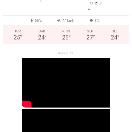
21.7
°
66%
4.1kmh
3%
JUM
SAB
MING
SEN
SEL
25
°
24
°
26
°
27
°
24
°
Website Polri