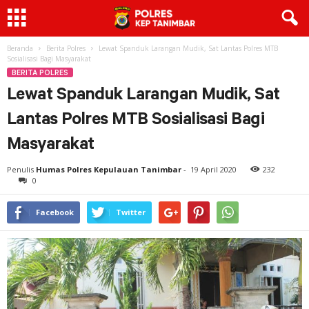
Beranda
Berita Polres
Lewat Spanduk Larangan Mudik, Sat Lantas Polres MTB
Sosialisasi Bagi Masyarakat
BERITA POLRES
Lewat Spanduk Larangan Mudik, Sat
Lantas Polres MTB Sosialisasi Bagi
Masyarakat
Penulis
Humas Polres Kepulauan Tanimbar
-
19 April 2020
232
0
Facebook
Twitter