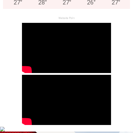
27
°
28
°
27
°
26
°
27
°
Website Polri