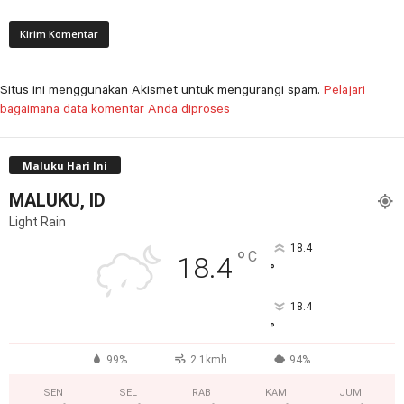
Situs ini menggunakan Akismet untuk mengurangi spam.
Pelajari
bagaimana data komentar Anda diproses
Maluku Hari Ini
MALUKU, ID
Light Rain
18.4
°
C
18.4
°
18.4
°
99%
2.1kmh
94%
SEN
SEL
RAB
KAM
JUM