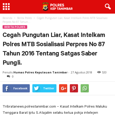
Beranda
Berita Polres
Cegah Pungutan Liar, Kasat Intelkam Polres MTB Sosialisasi
Perpres No 87 Tahun...
BERITA POLRES
Cegah Pungutan Liar, Kasat Intelkam
Polres MTB Sosialisasi Perpres No 87
Tahun 2016 Tentang Satgas Saber
Pungli.
Penulis
Humas Polres Kepulauan Tanimbar
-
27 Agustus 2018
533
0
Facebook
Twitter
Tribratanews.polrestanimbar.com – Kasat Intelkam Polres Maluku
Tenggara Barat Iptu S.Atajalim selaku ketua pokja intelejen