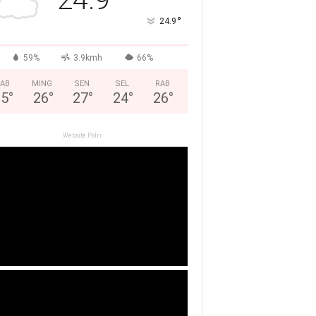
°
24.9
59%
3.9kmh
66%
AB
MING
SEN
SEL
RAB
25
°
26
°
27
°
24
°
26
°
Website Polri