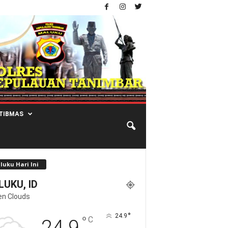
TIBMAS
luku Hari Ini
UKU, ID
en Clouds
°
24.9
°
C
24.9