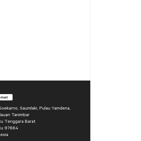
amat
r Soekarno, Saumlaki, Pulau Yamdena,
lauan Tanimbar
ku Tenggara Barat
ku 97664
esia