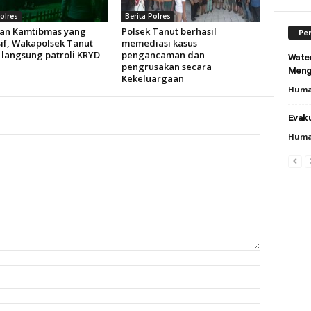
Polres
Berita Polres
an Kamtibmas yang
Polsek Tanut berhasil
Per
if, Wakapolsek Tanut
memediasi kasus
 langsung patroli KRYD
pengancaman dan
Wate
pengrusakan secara
Meng
Kekeluargaan
Huma
Evaku
Huma