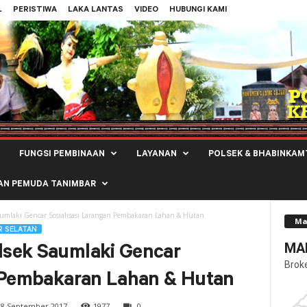
L
PERISTIWA
LAKA LANTAS
VIDEO
HUBUNGI KAMI
FUNGSI PEMBINAAN
LAYANAN
POLSEK & BHABINKAM
AN PEMUDA TANIMBAR
umlaki Gencar Sosialisasi Larangan Pembakaran Lahan & Hutan
Ma
R SELATAN
MAL
sek Saumlaki Gencar
Brok
n Pembakaran Lahan & Hutan
8 September 2017
1977
0