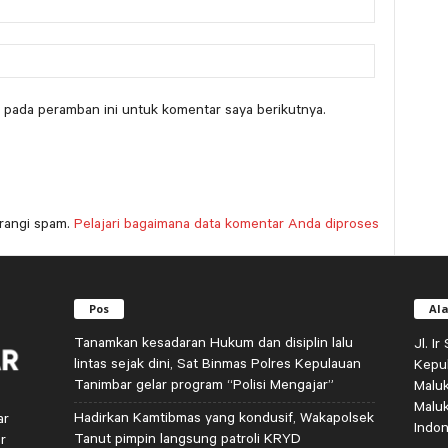
 pada peramban ini untuk komentar saya berikutnya.
rangi spam.
Pelajari bagaimana data komentar Anda diproses
Pos
Al
Tanamkan kesadaran Hukum dan disiplin lalu
Jl. I
lintas sejak dini, Sat Binmas Polres Kepulauan
Kepu
Tanimbar gelar program “Polisi Mengajar”
Malu
Malu
Hadirkan Kamtibmas yang kondusif, Wakapolsek
ar
Indon
Tanut pimpin langsung patroli KRYD
r