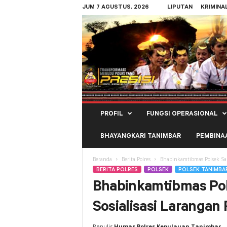
JUM 7 AGUSTUS, 2026
LIPUTAN
KRIMINA
Polres
PROFIL
FUNGSI OPERASIONAL
Kepulauan
Tanimbar
BHAYANGKARI TANIMBAR
PEMBINA
Beranda
Berita Polres
Bhabinkamtibmas Polsek Sa
BERITA POLRES
POLSEK
POLSEK TANIMBA
Bhabinkamtibmas Pol
Sosialisasi Laranga
Penulis
Humas Polres Kepulauan Tanimbar
-