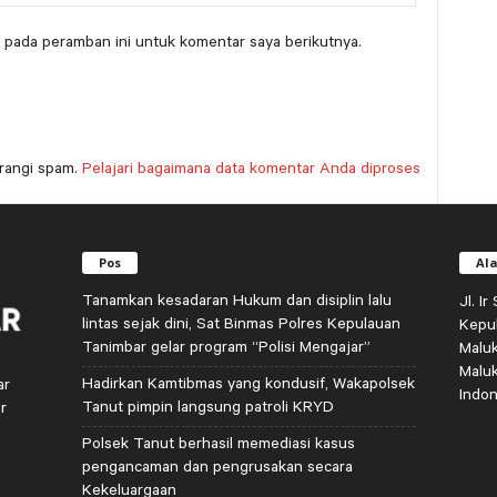
 pada peramban ini untuk komentar saya berikutnya.
rangi spam.
Pelajari bagaimana data komentar Anda diproses
Pos
Al
Tanamkan kesadaran Hukum dan disiplin lalu
Jl. I
lintas sejak dini, Sat Binmas Polres Kepulauan
Kepu
Tanimbar gelar program “Polisi Mengajar”
Malu
Malu
Hadirkan Kamtibmas yang kondusif, Wakapolsek
ar
Indon
Tanut pimpin langsung patroli KRYD
r
Polsek Tanut berhasil memediasi kasus
pengancaman dan pengrusakan secara
Kekeluargaan