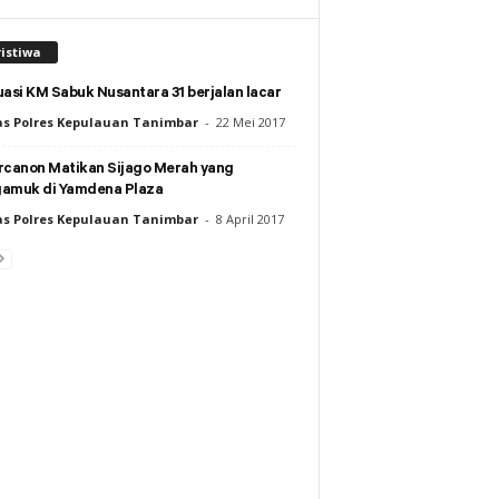
istiwa
asi KM Sabuk Nusantara 31 berjalan lacar
s Polres Kepulauan Tanimbar
-
22 Mei 2017
rcanon Matikan Sijago Merah yang
amuk di Yamdena Plaza
s Polres Kepulauan Tanimbar
-
8 April 2017