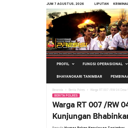
JUM 7 AGUSTUS, 2026
LIPUTAN
KRIMINA
Polres
PROFIL
FUNGSI OPERASIONAL
Kepulauan
Tanimbar
BHAYANGKARI TANIMBAR
PEMBINA
Beranda
Berita Polres
Warga RT 007 /RW 04 Des
BERITA POLRES
Warga RT 007 /RW 0
Kunjungan Bhabinka
Penulis
Humas Polres Kepulauan Tanimbar
-