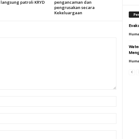
 langsung patroli KRYD
pengancaman dan
pengrusakan secara
Kekeluargaan
Per
Evaku
Huma
Wate
Meng
Huma