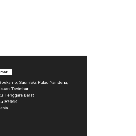
amat
r Soekarno, Saumlaki, Pulau Yamdena,
lauan Tanimbar
ku Tenggara Barat
ku 97664
esia