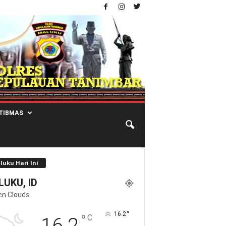
TIBMAS
luku Hari Ini
UKU, ID
en Clouds
°
16.2
°
C
16.2