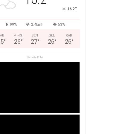
°
16.2
99%
2.4kmh
53%
AB
MING
SEN
SEL
RAB
25
°
26
°
27
°
26
°
26
°
Website Polri