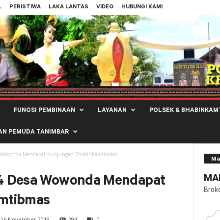
L
PERISTIWA
LAKA LANTAS
VIDEO
HUBUNGI KAMI
FUNGSI PEMBINAAN
LAYANAN
POLSEK & BHABINKAM
AN PEMUDA TANIMBAR
a Wowonda Mendapat Kunjungan Bhabinkamtibmas
Ma
MAL
4 Desa Wowonda Mendapat
Brok
mtibmas
16 November 2019
294
0