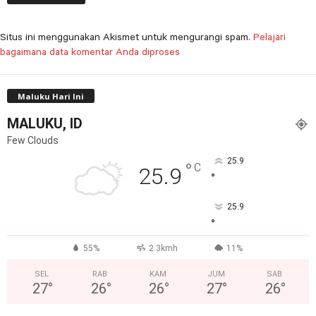
Situs ini menggunakan Akismet untuk mengurangi spam.
Pelajari
bagaimana data komentar Anda diproses
Maluku Hari Ini
MALUKU, ID
Few Clouds
25.9
°
C
25.9
°
25.9
°
55%
2.3kmh
11%
SEL
RAB
KAM
JUM
SAB
27
°
26
°
26
°
27
°
26
°