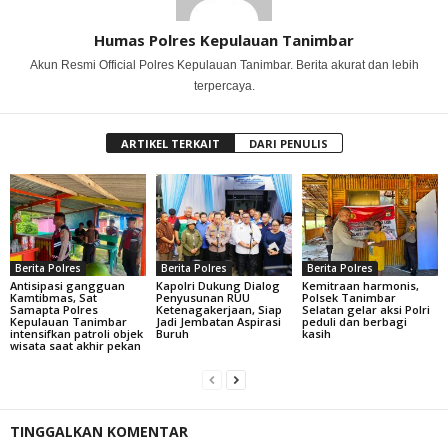
Humas Polres Kepulauan Tanimbar
Akun Resmi Official Polres Kepulauan Tanimbar. Berita akurat dan lebih
terpercaya.
ARTIKEL TERKAIT
DARI PENULIS
Berita Polres
Berita Polres
Berita Polres
Antisipasi gangguan
Kapolri Dukung Dialog
Kemitraan harmonis,
Kamtibmas, Sat
Penyusunan RUU
Polsek Tanimbar
Samapta Polres
Ketenagakerjaan, Siap
Selatan gelar aksi Polri
Kepulauan Tanimbar
Jadi Jembatan Aspirasi
peduli dan berbagi
intensifkan patroli objek
Buruh
kasih
wisata saat akhir pekan
TINGGALKAN KOMENTAR