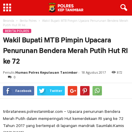
Beranda
Berita Polres
Wakil Bupati MTB Pimpin Upacara Penurunan Bendera Merah
Putih Hut RI ke...
BERITA POLRES
Wakil Bupati MTB Pimpin Upacara
Penurunan Bendera Merah Putih Hut RI
ke 72
Penulis
Humas Polres Kepulauan Tanimbar
-
18 Agustus 2017
872
0
Facebook
Twitter
tribratanews.polrestanimbar.com – Upacara penurunan Bendera
Merah Putih dalam memperingati Hut kemerdekaan RI yang ke 72
Tahun 2017 yang bertempat di lapangan mandriak Saumlaki.Kamis