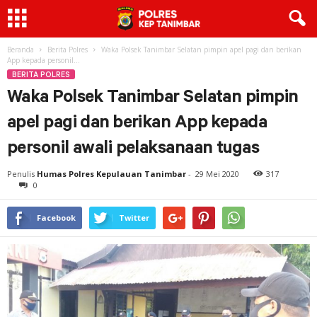
Beranda
Berita Polres
Waka Polsek Tanimbar Selatan pimpin apel pagi dan berikan
App kepada personil...
BERITA POLRES
Waka Polsek Tanimbar Selatan pimpin
apel pagi dan berikan App kepada
personil awali pelaksanaan tugas
Penulis
Humas Polres Kepulauan Tanimbar
-
29 Mei 2020
317
0
Facebook
Twitter