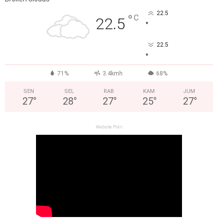
22.5
°
C
22.5
°
22.5
°
71%
3.4kmh
68%
SEN
SEL
RAB
KAM
JUM
27
°
28
°
27
°
25
°
27
°
Website Polri