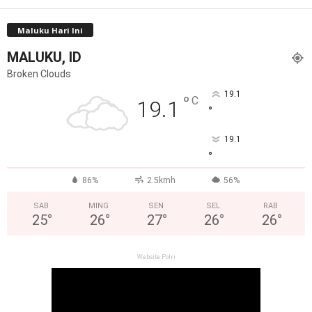
Maluku Hari Ini
MALUKU, ID
Broken Clouds
19.1
°
C
19.1
°
19.1
°
86%
2.5kmh
56%
SAB
MING
SEN
SEL
RAB
25
°
26
°
27
°
26
°
26
°
Website Polri