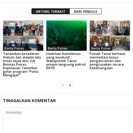
ARTIKEL TERKAIT
DARI PENULIS
Berita Polres
Berita Polres
Berita Polres
Tanamkan kesadaran
Hadirkan Kamtibmas
Polsek Tanut berhasil
Hukum dan disiplin lalu
yang kondusif,
memediasi kasus
lintas sejak dini, Sat
Wakapolsek Tanut
pengancaman dan
Binmas Polres
pimpin langsung patroli
pengrusakan secara
Kepulauan Tanimbar
KRYD
Kekeluargaan
gelar program “Polisi
Mengajar”
TINGGALKAN KOMENTAR