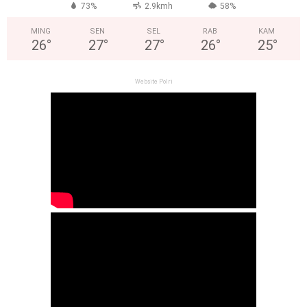
73%
2.9kmh
58%
MING
SEN
SEL
RAB
KAM
26
°
27
°
27
°
26
°
25
°
Website Polri