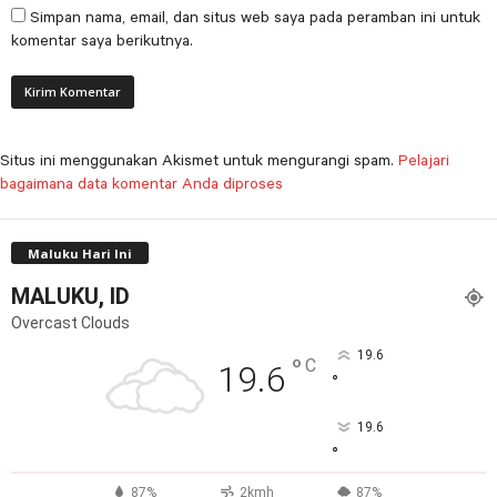
Simpan nama, email, dan situs web saya pada peramban ini untuk
komentar saya berikutnya.
Situs ini menggunakan Akismet untuk mengurangi spam.
Pelajari
bagaimana data komentar Anda diproses
Maluku Hari Ini
MALUKU, ID
Overcast Clouds
19.6
°
C
19.6
°
19.6
°
87%
2kmh
87%