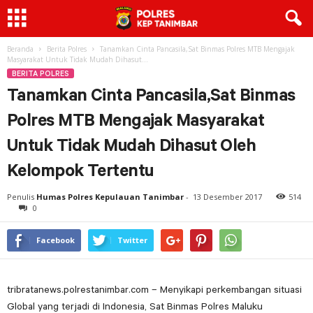
Beranda
Berita Polres
Tanamkan Cinta Pancasila,Sat Binmas Polres MTB Mengajak
Masyarakat Untuk Tidak Mudah Dihasut...
BERITA POLRES
Tanamkan Cinta Pancasila,Sat Binmas
Polres MTB Mengajak Masyarakat
Untuk Tidak Mudah Dihasut Oleh
Kelompok Tertentu
Penulis
Humas Polres Kepulauan Tanimbar
-
13 Desember 2017
514
0
Facebook
Twitter
tribratanews.polrestanimbar.com – Menyikapi perkembangan situasi
Global yang terjadi di Indonesia, Sat Binmas Polres Maluku