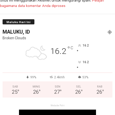
Situs ini menggunakan Akismet untuk mengurangi spam.
Pelajari
bagaimana data komentar Anda diproses
Maluku Hari Ini
MALUKU, ID
Broken Clouds
16.2
°
C
16.2
°
16.2
°
99%
2.4kmh
53%
SAB
MING
SEN
SEL
RAB
25
°
26
°
27
°
26
°
26
°
Website Polri