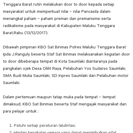
Tenggara Barat rutin melakukan door to door kepada setiap
masyarakat untuk memperkuat nilai – nilai Pancasila dalam
menangkal paham – paham preman dan premanisme serta
radikalisme pada masyarakat di Kabupaten Maluku Tenggara
Barat.Rabu (13/12/2017).
Dibawah pimpinan KBO Sat Binmas Polres Maluku Tenggara Barat
Ipda J.Ranguly beserta Staf Sat Binmas melaksanakan kegiatan door
to door dibeberapa tempat di Kota Saumlaki diantaranya pada
pangkalan ojek Desa Olilit Raya, Pelabuhan Yos Sudarso Saumlaki,
SMA Budi Mulia Saumlaki, SD Inpres Saumlaki dan Pelabuhan motor
Saumlaki.
Dalam pertemuan maupun tatap muka pada tempat – tempat
dimaksud, KBO Sat Binmas beserta Staf mengajak masyarakat dan
para pelajar untuk :
Patuhi setiap peraturan lalulintas;
Hindari kenakalan remaja yang dapat menimbulkan sifat