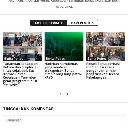
Akun Resmi Official Polres Kepulauan Tanimbar. Berita akurat dan lebih
terpercaya.
ARTIKEL TERKAIT
DARI PENULIS
Berita Polres
Berita Polres
Berita Polres
Tanamkan kesadaran
Hadirkan Kamtibmas
Polsek Tanut berhasil
Hukum dan disiplin lalu
yang kondusif,
memediasi kasus
lintas sejak dini, Sat
Wakapolsek Tanut
pengancaman dan
Binmas Polres
pimpin langsung patroli
pengrusakan secara
Kepulauan Tanimbar
KRYD
Kekeluargaan
gelar program “Polisi
Mengajar”
TINGGALKAN KOMENTAR