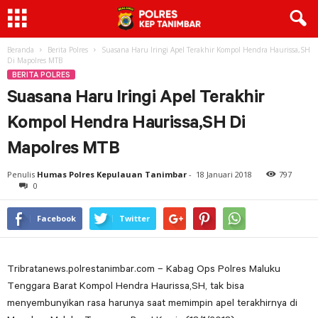
Beranda
Berita Polres
Suasana Haru Iringi Apel Terakhir Kompol Hendra Haurissa,SH
Di Mapolres MTB
BERITA POLRES
Suasana Haru Iringi Apel Terakhir
Kompol Hendra Haurissa,SH Di
Mapolres MTB
Penulis
Humas Polres Kepulauan Tanimbar
-
18 Januari 2018
797
0
Facebook
Twitter
Tribratanews.polrestanimbar.com – Kabag Ops Polres Maluku
Tenggara Barat Kompol Hendra Haurissa,SH, tak bisa
menyembunyikan rasa harunya saat memimpin apel terakhirnya di