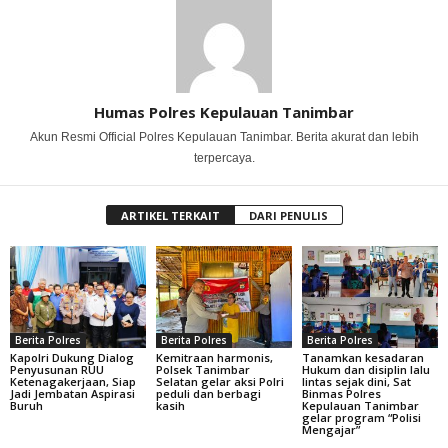
Humas Polres Kepulauan Tanimbar
Akun Resmi Official Polres Kepulauan Tanimbar. Berita akurat dan lebih
terpercaya.
ARTIKEL TERKAIT
DARI PENULIS
Berita Polres
Berita Polres
Berita Polres
Kapolri Dukung Dialog
Kemitraan harmonis,
Tanamkan kesadaran
Penyusunan RUU
Polsek Tanimbar
Hukum dan disiplin lalu
Ketenagakerjaan, Siap
Selatan gelar aksi Polri
lintas sejak dini, Sat
Jadi Jembatan Aspirasi
peduli dan berbagi
Binmas Polres
Buruh
kasih
Kepulauan Tanimbar
gelar program “Polisi
Mengajar”