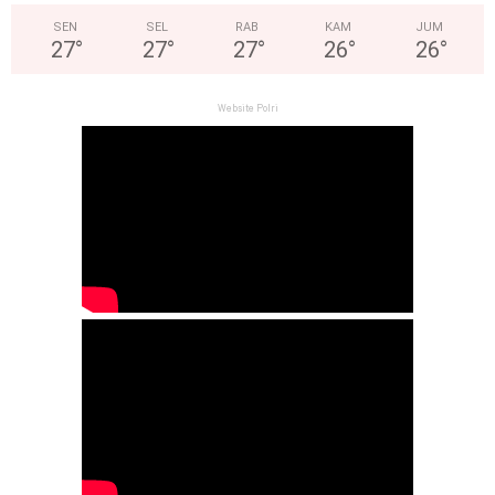
SEN
SEL
RAB
KAM
JUM
27
°
27
°
27
°
26
°
26
°
Website Polri