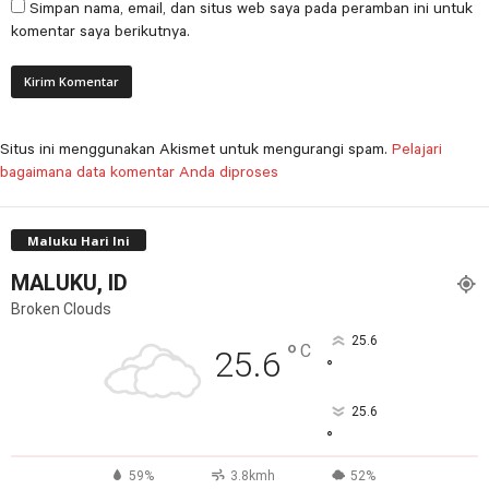
Simpan nama, email, dan situs web saya pada peramban ini untuk
komentar saya berikutnya.
Situs ini menggunakan Akismet untuk mengurangi spam.
Pelajari
bagaimana data komentar Anda diproses
Maluku Hari Ini
MALUKU, ID
Broken Clouds
25.6
°
C
25.6
°
25.6
°
59%
3.8kmh
52%