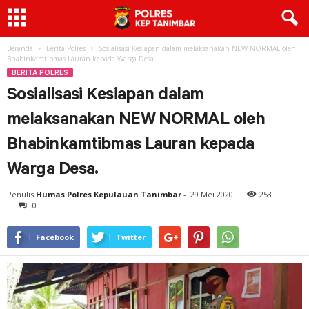
Beranda
Berita Polres
Sosialisasi Kesiapan dalam melaksanakan NEW NORMAL oleh
Bhabinkamtibmas Lauran kepada Warga Desa.
BERITA POLRES
Sosialisasi Kesiapan dalam
melaksanakan NEW NORMAL oleh
Bhabinkamtibmas Lauran kepada
Warga Desa.
Penulis
Humas Polres Kepulauan Tanimbar
-
29 Mei 2020
253
0
Facebook
Twitter