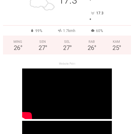
17.3
°
17.3
°
99%
1.7kmh
60%
MING
SEN
SEL
RAB
KAM
26
°
27
°
27
°
26
°
25
°
Website Polri