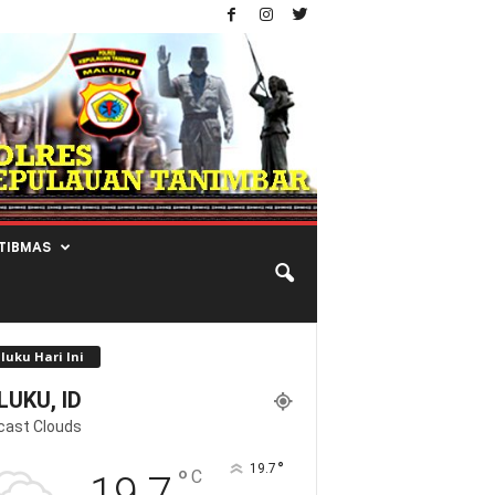
TIBMAS
luku Hari Ini
UKU, ID
cast Clouds
°
19.7
°
C
19.7