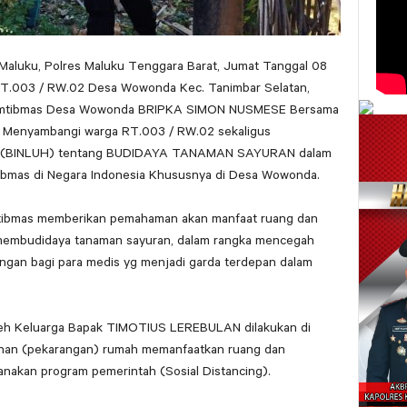
 Maluku, Polres Maluku Tenggara Barat, Jumat Tanggal 08
 RT.003 / RW.02 Desa Wowonda Kec. Tanimbar Selatan,
kamtibmas Desa Wowonda BRIPKA SIMON NUSMESE Bersama
Menyambangi warga RT.003 / RW.02 sekaligus
an (BINLUH) tentang BUDIDAYA TANAMAN SAYURAN dalam
bmas di Negara Indonesia Khususnya di Desa Wowonda.
amtibmas memberikan pemahaman akan manfaat ruang dan
 membudidaya tanaman sayuran, dalam rangka mencegah
gan bagi para medis yg menjadi garda terdepan dalam
leh Keluarga Bapak TIMOTIUS LEREBULAN dilakukan di
kanan (pekarangan) rumah memanfaatkan ruang dan
nakan program pemerintah (Sosial Distancing).