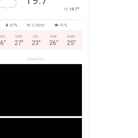
°
19.7
87%
2.3kmh
91%
ING
SEN
SEL
RAB
KAM
26
°
27
°
23
°
26
°
25
°
Website Polri