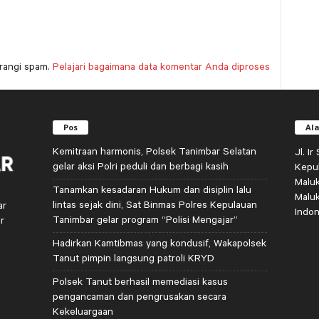
rangi spam.
Pelajari bagaimana data komentar Anda diproses
Pos
Al
Kemitraan harmonis, Polsek Tanimbar Selatan
Jl. I
gelar aksi Polri peduli dan berbagi kasih
Kepu
Malu
Tanamkan kesadaran Hukum dan disiplin lalu
Malu
lintas sejak dini, Sat Binmas Polres Kepulauan
ar
Indon
Tanimbar gelar program “Polisi Mengajar”
r
Hadirkan Kamtibmas yang kondusif, Wakapolsek
Tanut pimpin langsung patroli KRYD
Polsek Tanut berhasil memediasi kasus
pengancaman dan pengrusakan secara
Kekeluargaan