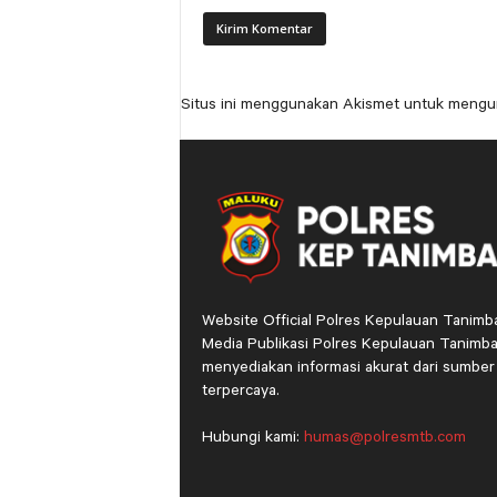
Situs ini menggunakan Akismet untuk mengu
Website Official Polres Kepulauan Tanimb
Media Publikasi Polres Kepulauan Tanimba
menyediakan informasi akurat dari sumber
terpercaya.
Hubungi kami:
humas@polresmtb.com