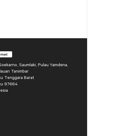
amat
r Soekarno, Saumlaki, Pulau Yamdena,
lauan Tanimbar
ku Tenggara Barat
ku 97664
esia