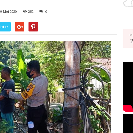
9 Mei 2020
252
0
itter
M