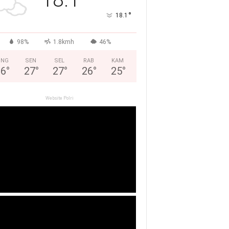
°
18.1
98%
1.8kmh
46%
ING
SEN
SEL
RAB
KAM
26
°
27
°
27
°
26
°
25
°
Website Polri