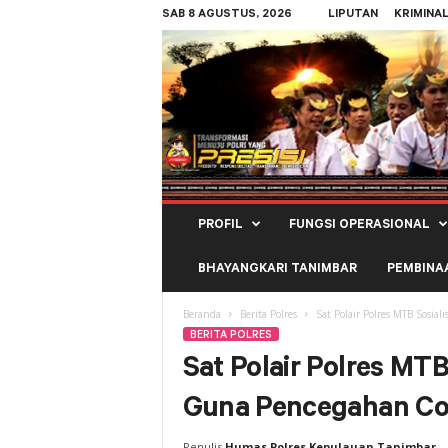
SAB 8 AGUSTUS, 2026
LIPUTAN
KRIMINA
Polres
PROFIL
FUNGSI OPERASIONAL
Kepulauan
Tanimbar
BHAYANGKARI TANIMBAR
PEMBINA
Beranda
Berita Polres
Sat Polair Polres MTB Sosia
BERITA POLRES
Sat Polair Polres MTB
Guna Pencegahan Co
Penulis
Humas Polres Kepulauan Tanimbar
-