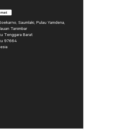
amat
r Soekarno, Saumlaki, Pulau Yamdena,
lauan Tanimbar
ku Tenggara Barat
ku 97664
esia