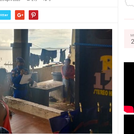
itter
M