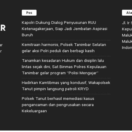
Pos
Al
Kapolri Dukung Dialog Penyusunan RUU
Jl. I
Ketenagakerjaan, Siap Jadi Jembatan Aspirasi
Kepu
Buruh
Malu
Malu
Kemitraan harmonis, Polsek Tanimbar Selatan
ar
Indon
gelar aksi Polri peduli dan berbagi kasih
r
Tanamkan kesadaran Hukum dan disiplin lalu
lintas sejak dini, Sat Binmas Polres Kepulauan
Tanimbar gelar program “Polisi Mengajar”
Hadirkan Kamtibmas yang kondusif, Wakapolsek
Tanut pimpin langsung patroli KRYD
Polsek Tanut berhasil memediasi kasus
pengancaman dan pengrusakan secara
Kekeluargaan