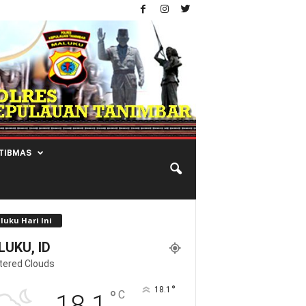
TIBMAS
luku Hari Ini
UKU, ID
tered Clouds
°
18.1
°
C
18.1