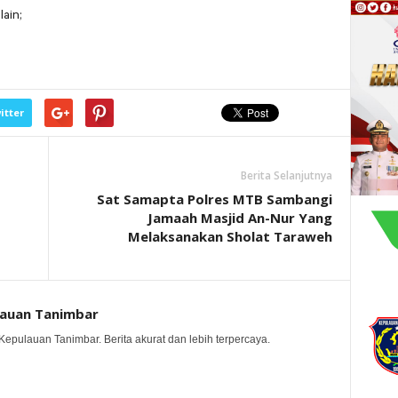
ain;
itter
Berita Selanjutnya
Sat Samapta Polres MTB Sambangi
Jamaah Masjid An-Nur Yang
Melaksanakan Sholat Taraweh
lauan Tanimbar
Kepulauan Tanimbar. Berita akurat dan lebih terpercaya.