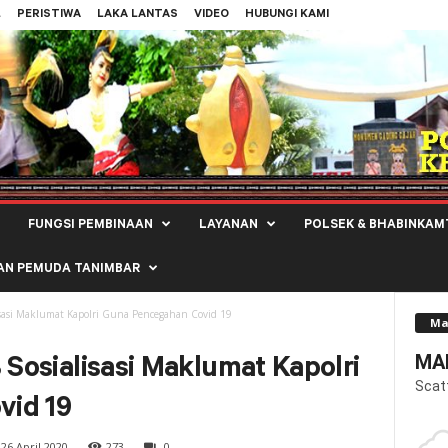
L
PERISTIWA
LAKA LANTAS
VIDEO
HUBUNGI KAMI
FUNGSI PEMBINAAN
LAYANAN
POLSEK & BHABINKAM
AN PEMUDA TANIMBAR
lisasi Maklumat Kapolri Guna Pencegahan Covid 19
Ma
MAL
 Sosialisasi Maklumat Kapolri
Scat
vid 19
26 April 2020
273
0