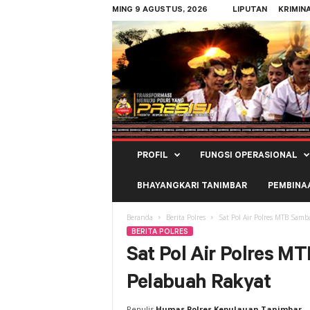
MING 9 AGUSTUS, 2026
LIPUTAN
KRIMIN
Polres
PROFIL
FUNGSI OPERASIONAL
Kepulauan
Tanimbar
BHAYANGKARI TANIMBAR
PEMBINA
Beranda
Berita Polres
Sat Pol Air Polres MTB Samb
BERITA POLRES
Sat Pol Air Polres M
Pelabuah Rakyat
Penulis
Humas Polres Kepulauan Tanimbar
-