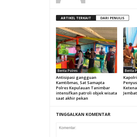
ARTIKEL TERKAIT
DARI PENULIS
Berita Polres
Berita 
Antisipasi gangguan
Kapolr
Kamtibmas, Sat Samapta
Penyu
Polres Kepulauan Tanimbar
Ketena
intensifkan patroli objek wisata
Jembat
saat akhir pekan
TINGGALKAN KOMENTAR