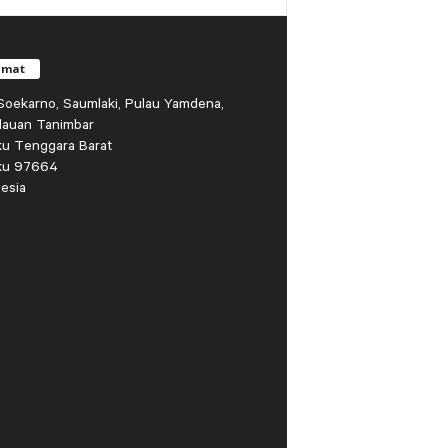
amat
r Soekarno, Saumlaki, Pulau Yamdena,
lauan Tanimbar
ku Tenggara Barat
ku 97664
esia