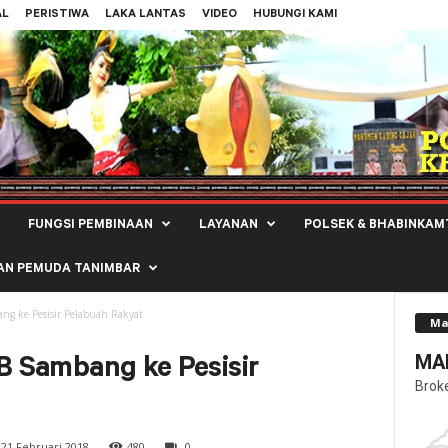
AL
PERISTIWA
LAKA LANTAS
VIDEO
HUBUNGI KAMI
FUNGSI PEMBINAAN
LAYANAN
POLSEK & BHABINKAM
AN PEMUDA TANIMBAR
ang ke Pesisir Pelabuah Rakyat
Ma
MAL
TB Sambang ke Pesisir
Brok
21 Februari 2018
480
0