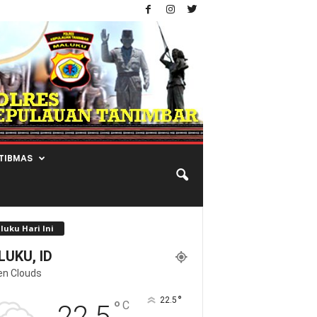
TIBMAS
luku Hari Ini
UKU, ID
en Clouds
°
22.5
°
C
22.5