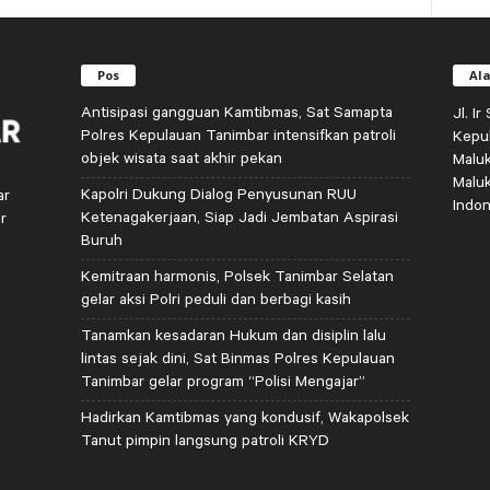
Pos
Al
Antisipasi gangguan Kamtibmas, Sat Samapta
Jl. I
Polres Kepulauan Tanimbar intensifkan patroli
Kepu
objek wisata saat akhir pekan
Malu
Malu
Kapolri Dukung Dialog Penyusunan RUU
ar
Indon
Ketenagakerjaan, Siap Jadi Jembatan Aspirasi
r
Buruh
Kemitraan harmonis, Polsek Tanimbar Selatan
gelar aksi Polri peduli dan berbagi kasih
Tanamkan kesadaran Hukum dan disiplin lalu
lintas sejak dini, Sat Binmas Polres Kepulauan
Tanimbar gelar program “Polisi Mengajar”
Hadirkan Kamtibmas yang kondusif, Wakapolsek
Tanut pimpin langsung patroli KRYD