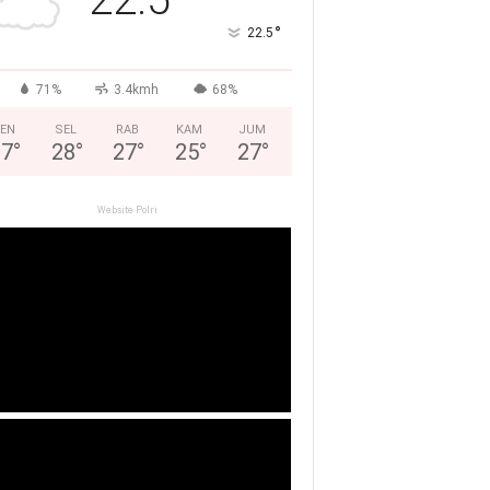
°
22.5
71%
3.4kmh
68%
EN
SEL
RAB
KAM
JUM
27
°
28
°
27
°
25
°
27
°
Website Polri