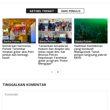
ARTIKEL TERKAIT
DARI PENULIS
Berita Polres
Berita Polres
Berita Polres
Kemitraan harmonis,
Tanamkan kesadaran
Hadirkan Kamtibmas
Polsek Tanimbar
Hukum dan disiplin lalu
yang kondusif,
Selatan gelar aksi Polri
lintas sejak dini, Sat
Wakapolsek Tanut
peduli dan berbagi
Binmas Polres
pimpin langsung patroli
kasih
Kepulauan Tanimbar
KRYD
gelar program “Polisi
Mengajar”
TINGGALKAN KOMENTAR