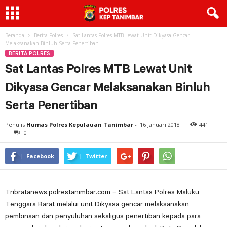
Beranda
Berita Polres
Sat Lantas Polres MTB Lewat Unit Dikyasa Gencar
Melaksanakan Binluh Serta Penertiban
BERITA POLRES
Sat Lantas Polres MTB Lewat Unit
Dikyasa Gencar Melaksanakan Binluh
Serta Penertiban
Penulis
Humas Polres Kepulauan Tanimbar
-
16 Januari 2018
441
0
Facebook
Twitter
Tribratanews.polrestanimbar.com – Sat Lantas Polres Maluku
Tenggara Barat melalui unit Dikyasa gencar melaksanakan
pembinaan dan penyuluhan sekaligus penertiban kepada para