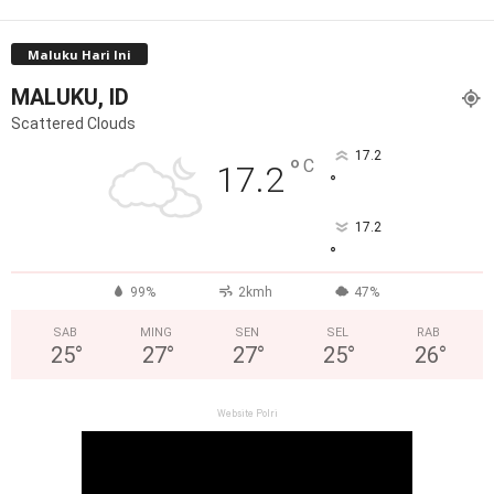
Maluku Hari Ini
MALUKU, ID
Scattered Clouds
17.2
°
C
17.2
°
17.2
°
99%
2kmh
47%
SAB
MING
SEN
SEL
RAB
25
°
27
°
27
°
25
°
26
°
Website Polri