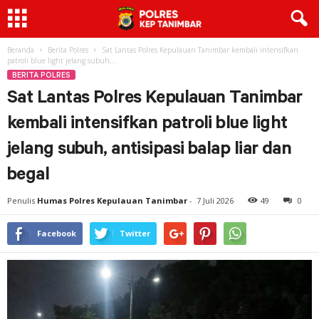
Beranda
Berita Polres
Sat Lantas Polres Kepulauan Tanimbar kembali intensifkan
patroli blue light jelang subuh,...
BERITA POLRES
Sat Lantas Polres Kepulauan Tanimbar
kembali intensifkan patroli blue light
jelang subuh, antisipasi balap liar dan
begal
Penulis
Humas Polres Kepulauan Tanimbar
-
7 Juli 2026
49
0
Facebook
Twitter