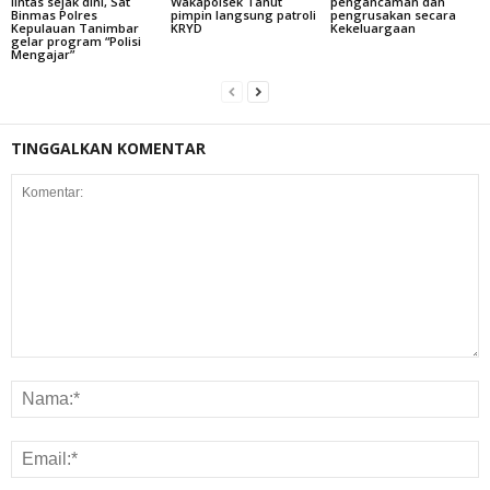
lintas sejak dini, Sat
Wakapolsek Tanut
pengancaman dan
Binmas Polres
pimpin langsung patroli
pengrusakan secara
Kepulauan Tanimbar
KRYD
Kekeluargaan
gelar program “Polisi
Mengajar”
TINGGALKAN KOMENTAR