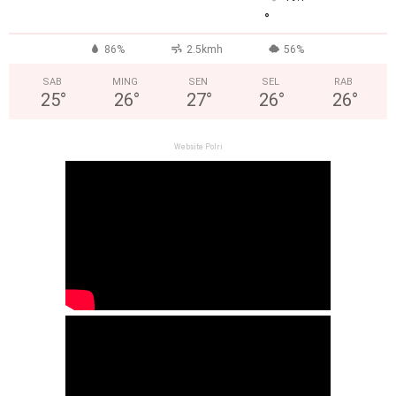
°
86%
2.5kmh
56%
SAB
MING
SEN
SEL
RAB
25
°
26
°
27
°
26
°
26
°
Website Polri