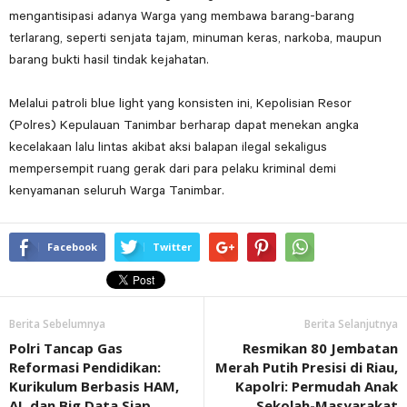
mengantisipasi adanya Warga yang membawa barang-barang
terlarang, seperti senjata tajam, minuman keras, narkoba, maupun
barang bukti hasil tindak kejahatan.
Melalui patroli blue light yang konsisten ini, Kepolisian Resor
(Polres) Kepulauan Tanimbar berharap dapat menekan angka
kecelakaan lalu lintas akibat aksi balapan ilegal sekaligus
mempersempit ruang gerak dari para pelaku kriminal demi
kenyamanan seluruh Warga Tanimbar.
Facebook
Twitter
Berita Sebelumnya
Berita Selanjutnya
Polri Tancap Gas
Resmikan 80 Jembatan
Reformasi Pendidikan:
Merah Putih Presisi di Riau,
Kurikulum Berbasis HAM,
Kapolri: Permudah Anak
AI, dan Big Data Siap
Sekolah-Masyarakat