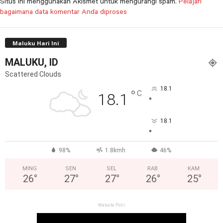
Situs ini menggunakan Akismet untuk mengurangi spam.
Pelajari
bagaimana data komentar Anda diproses
Maluku Hari Ini
MALUKU, ID
Scattered Clouds
18.1
°
C
18.1
°
18.1
°
98%
1.8kmh
46%
MING
SEN
SEL
RAB
KAM
26
°
27
°
27
°
26
°
25
°
Website Polri