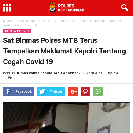
Beranda
Berita Polres
Sat Binmas Polres MTB Terus Tempelkan Maklumat Kapolri
Tentang Cegah Covid 19
BERITA POLRES
Sat Binmas Polres MTB Terus
Tempelkan Maklumat Kapolri Tentang
Cegah Covid 19
Penulis
Humas Polres Kepulauan Tanimbar
-
26 April 2020
264
0
Facebook
Twitter