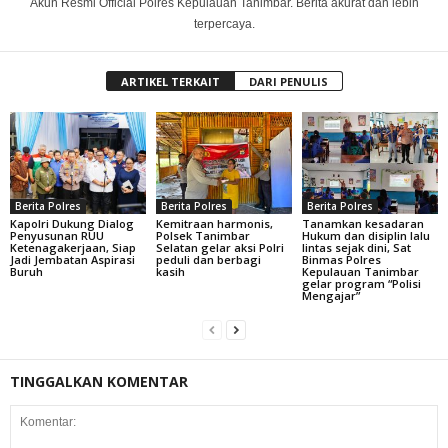
Akun Resmi Official Polres Kepulauan Tanimbar. Berita akurat dan lebih
terpercaya.
ARTIKEL TERKAIT
DARI PENULIS
Berita Polres
Berita Polres
Berita Polres
Kapolri Dukung Dialog
Kemitraan harmonis,
Tanamkan kesadaran
Penyusunan RUU
Polsek Tanimbar
Hukum dan disiplin lalu
Ketenagakerjaan, Siap
Selatan gelar aksi Polri
lintas sejak dini, Sat
Jadi Jembatan Aspirasi
peduli dan berbagi
Binmas Polres
Buruh
kasih
Kepulauan Tanimbar
gelar program “Polisi
Mengajar”
TINGGALKAN KOMENTAR