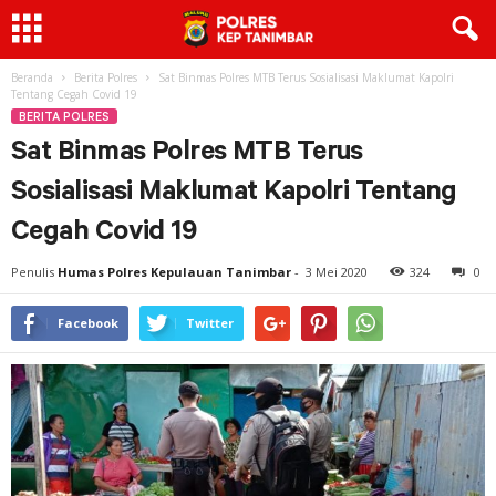
Beranda
Berita Polres
Sat Binmas Polres MTB Terus Sosialisasi Maklumat Kapolri
Tentang Cegah Covid 19
BERITA POLRES
Sat Binmas Polres MTB Terus
Sosialisasi Maklumat Kapolri Tentang
Cegah Covid 19
Penulis
Humas Polres Kepulauan Tanimbar
-
3 Mei 2020
324
0
Facebook
Twitter