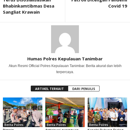
Bhabinkamtibmas Desa
Covid 19
Sangliat Krawain
Humas Polres Kepulauan Tanimbar
Akun Resmi Official Polres Kepulauan Tanimbar. Berita akurat dan lebih
terpercaya.
ARTIKEL TERKAIT
DARI PENULIS
Berita Polres
Berita Polres
Berita Polres
Pimpin
Antisipasi gangguan
Kapolri Dukung Dialog