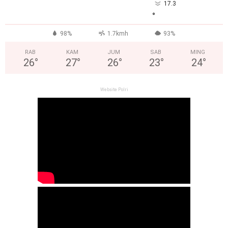
17.3
°
98%
1.7kmh
93%
RAB
KAM
JUM
SAB
MING
26
°
27
°
26
°
23
°
24
°
Website Polri