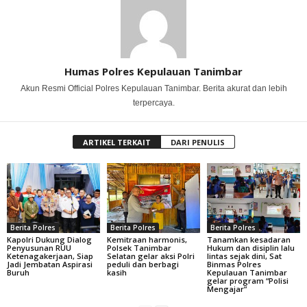
Humas Polres Kepulauan Tanimbar
Akun Resmi Official Polres Kepulauan Tanimbar. Berita akurat dan lebih
terpercaya.
ARTIKEL TERKAIT
DARI PENULIS
Berita Polres
Berita Polres
Berita Polres
Kapolri Dukung Dialog
Kemitraan harmonis,
Tanamkan kesadaran
Penyusunan RUU
Polsek Tanimbar
Hukum dan disiplin lalu
Ketenagakerjaan, Siap
Selatan gelar aksi Polri
lintas sejak dini, Sat
Jadi Jembatan Aspirasi
peduli dan berbagi
Binmas Polres
Buruh
kasih
Kepulauan Tanimbar
gelar program “Polisi
Mengajar”