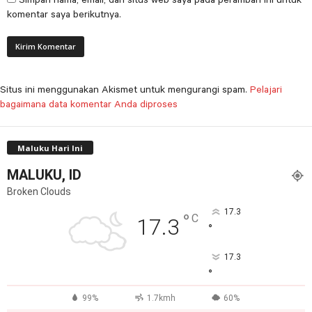
komentar saya berikutnya.
Situs ini menggunakan Akismet untuk mengurangi spam.
Pelajari
bagaimana data komentar Anda diproses
Maluku Hari Ini
MALUKU, ID
Broken Clouds
17.3
°
C
17.3
°
17.3
°
99%
1.7kmh
60%