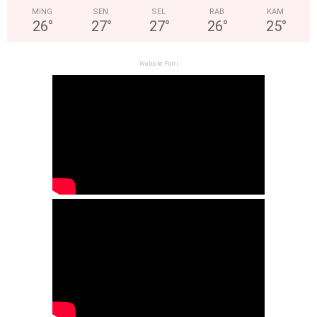
MING
SEN
SEL
RAB
KAM
26
°
27
°
27
°
26
°
25
°
Website Polri