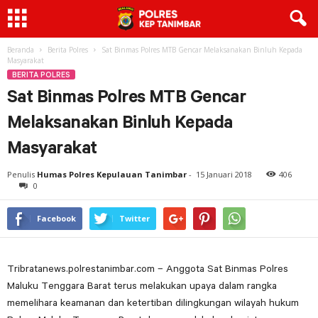
Beranda
Berita Polres
Sat Binmas Polres MTB Gencar Melaksanakan Binluh Kepada
Masyarakat
BERITA POLRES
Sat Binmas Polres MTB Gencar
Melaksanakan Binluh Kepada
Masyarakat
Penulis
Humas Polres Kepulauan Tanimbar
-
15 Januari 2018
406
0
Facebook
Twitter
Tribratanews.polrestanimbar.com – Anggota Sat Binmas Polres
Maluku Tenggara Barat terus melakukan upaya dalam rangka
memelihara keamanan dan ketertiban dilingkungan wilayah hukum