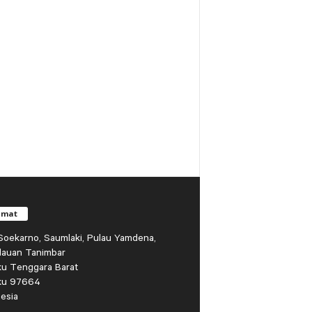
amat
r Soekarno, Saumlaki, Pulau Yamdena,
lauan Tanimbar
ku Tenggara Barat
ku 97664
esia