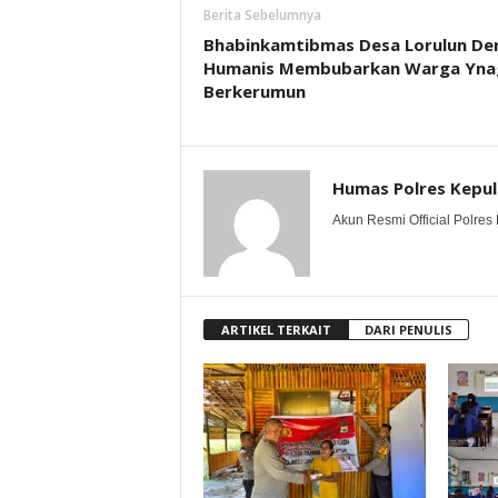
Berita Sebelumnya
Bhabinkamtibmas Desa Lorulun De
Humanis Membubarkan Warga Yna
Berkerumun
Humas Polres Kepu
Akun Resmi Official Polres 
ARTIKEL TERKAIT
DARI PENULIS