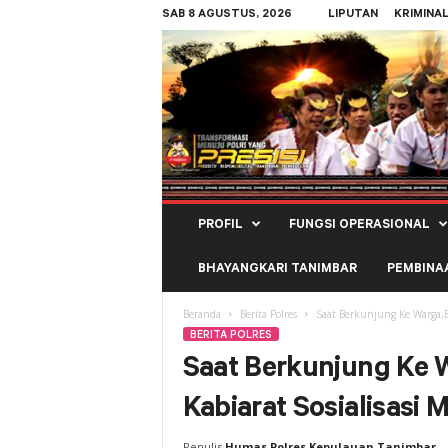
SAB 8 AGUSTUS, 2026
LIPUTAN
KRIMINA
Polres
PROFIL
FUNGSI OPERASIONAL
Kepulauan
Tanimbar
BHAYANGKARI TANIMBAR
PEMBINA
Beranda
Berita Polres
Saat Berkunjung Ke Warga,B
BERITA POLRES
Saat Berkunjung Ke
Kabiarat Sosialisasi 
Penulis
Humas Polres Kepulauan Tanimbar
-