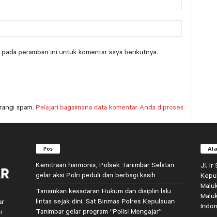
 pada peramban ini untuk komentar saya berikutnya.
rangi spam.
Pelajari bagaimana data komentar Anda diproses
Pos
Al
Kemitraan harmonis, Polsek Tanimbar Selatan
Jl. I
gelar aksi Polri peduli dan berbagi kasih
Kepu
Malu
Tanamkan kesadaran Hukum dan disiplin lalu
Malu
lintas sejak dini, Sat Binmas Polres Kepulauan
ar
Indon
Tanimbar gelar program “Polisi Mengajar”
r