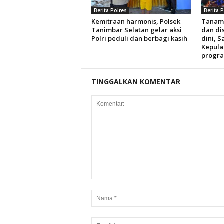
Berita Polres
Berita 
Kemitraan harmonis, Polsek
Tanam
Tanimbar Selatan gelar aksi
dan dis
Polri peduli dan berbagi kasih
dini, S
Kepula
progra
TINGGALKAN KOMENTAR