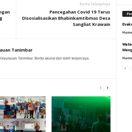
Berita Selanjutnya
ngan
Pencegahan Covid 19 Terus
Per
g
Disosialisasikan Bhabinkamtibmas Desa
Sangliat Krawain
Evaku
Huma
Wate
lauan Tanimbar
Meng
Huma
Kepulauan Tanimbar. Berita akurat dan lebih terpercaya.