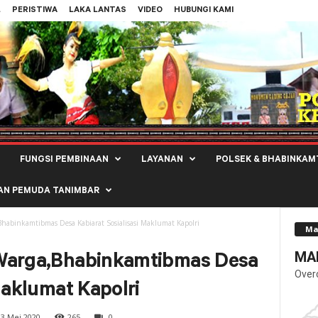
L
PERISTIWA
LAKA LANTAS
VIDEO
HUBUNGI KAMI
FUNGSI PEMBINAAN
LAYANAN
POLSEK & BHABINKAM
AN PEMUDA TANIMBAR
habinkamtibmas Desa Kabiarat Sosialisasi Maklumat Kapolri
Ma
MAL
 Warga,Bhabinkamtibmas Desa
Over
Maklumat Kapolri
3 Mei 2020
265
0