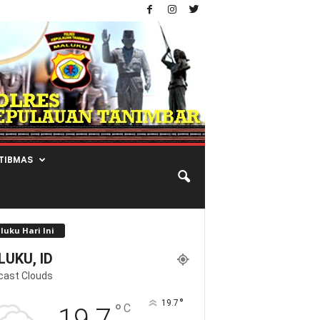
TIBMAS
luku Hari Ini
UKU, ID
cast Clouds
°
19.7
°
C
19.7