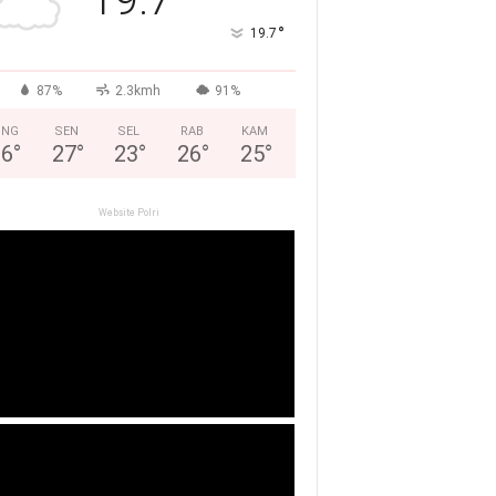
°
19.7
87%
2.3kmh
91%
ING
SEN
SEL
RAB
KAM
26
°
27
°
23
°
26
°
25
°
Website Polri