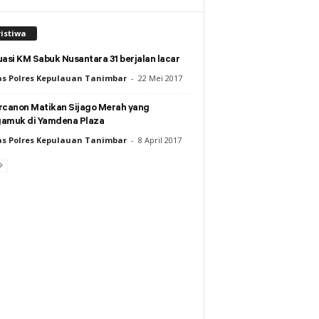
istiwa
asi KM Sabuk Nusantara 31 berjalan lacar
s Polres Kepulauan Tanimbar
-
22 Mei 2017
rcanon Matikan Sijago Merah yang
amuk di Yamdena Plaza
s Polres Kepulauan Tanimbar
-
8 April 2017