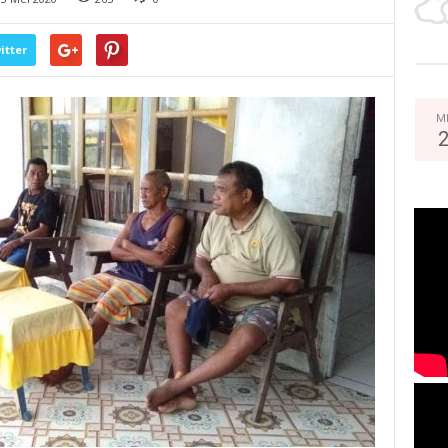
itter
M