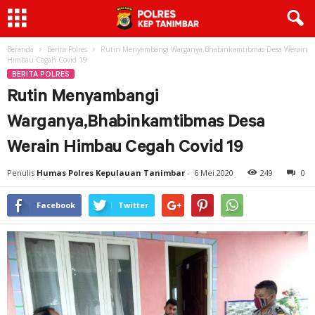
Beranda
Berita Polres
Rutin Menyambangi Warganya,Bhabinkamtibmas Desa Werain
Himbau Cegah Covid 19
BERITA POLRES
Rutin Menyambangi
Warganya,Bhabinkamtibmas Desa
Werain Himbau Cegah Covid 19
Penulis
Humas Polres Kepulauan Tanimbar
-
6 Mei 2020
249
0
Facebook
Twitter