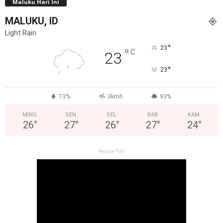
Maluku Hari Ini
MALUKU, ID
Light Rain
°
23
°
C
23
°
23
73%
3kmh
93%
MING
SEN
SEL
RAB
KAM
26
°
27
°
26
°
27
°
24
°
Website Polri