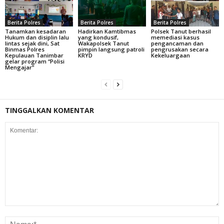
Berita Polres
Berita Polres
Berita Polres
Tanamkan kesadaran
Hadirkan Kamtibmas
Polsek Tanut berhasil
Hukum dan disiplin lalu
yang kondusif,
memediasi kasus
lintas sejak dini, Sat
Wakapolsek Tanut
pengancaman dan
Binmas Polres
pimpin langsung patroli
pengrusakan secara
Kepulauan Tanimbar
KRYD
Kekeluargaan
gelar program “Polisi
Mengajar”
TINGGALKAN KOMENTAR