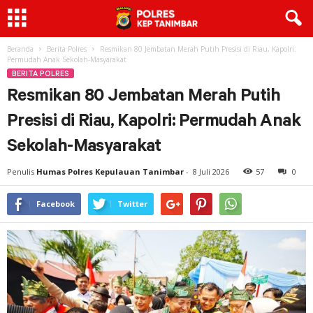
Beranda
Berita Polres
Resmikan 80 Jembatan Merah Putih Presisi di Riau, Kapolri:
Permudah Anak Sekolah-Masyarakat
BERITA POLRES
Resmikan 80 Jembatan Merah Putih
Presisi di Riau, Kapolri: Permudah Anak
Sekolah-Masyarakat
Penulis
Humas Polres Kepulauan Tanimbar
-
8 Juli 2026
57
0
Facebook
Twitter