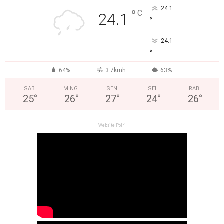
24.1
°
C
24.1
°
24.1
°
64%
3.7kmh
63%
SAB
MING
SEN
SEL
RAB
25
°
26
°
27
°
24
°
26
°
Website Polri