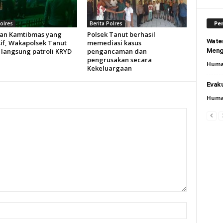
Per
Polres
Berita Polres
an Kamtibmas yang
Polsek Tanut berhasil
Wate
if, Wakapolsek Tanut
memediasi kasus
 langsung patroli KRYD
pengancaman dan
Meng
pengrusakan secara
Huma
Kekeluargaan
Evaku
Huma