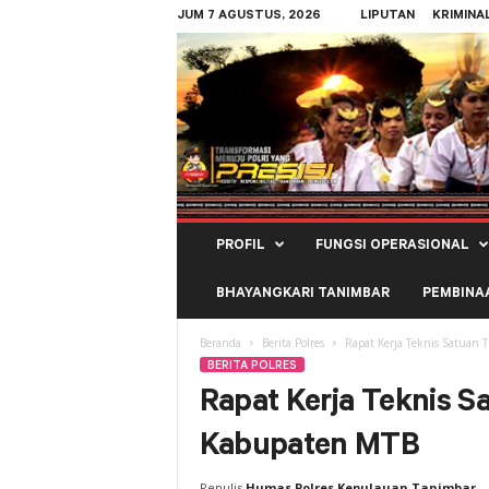
JUM 7 AGUSTUS, 2026
LIPUTAN
KRIMINA
Polres
PROFIL
FUNGSI OPERASIONAL
Kepulauan
Tanimbar
BHAYANGKARI TANIMBAR
PEMBINA
Beranda
Berita Polres
Rapat Kerja Teknis Satuan 
BERITA POLRES
Rapat Kerja Teknis S
Kabupaten MTB
Penulis
Humas Polres Kepulauan Tanimbar
-