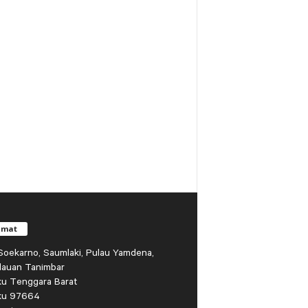
amat
r Soekarno, Saumlaki, Pulau Yamdena,
lauan Tanimbar
ku Tenggara Barat
ku 97664