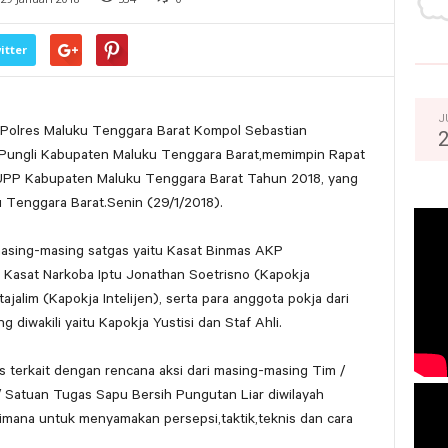
itter
J
 Polres Maluku Tenggara Barat Kompol Sebastian
 Pungli Kabupaten Maluku Tenggara Barat,memimpin Rapat
 UPP Kabupaten Maluku Tenggara Barat Tahun 2018, yang
 Tenggara Barat.Senin (29/1/2018).
 masing-masing satgas yaitu Kasat Binmas AKP
 Kasat Narkoba Iptu Jonathan Soetrisno (Kapokja
tajalim (Kapokja Intelijen), serta para anggota pokja dari
diwakili yaitu Kapokja Yustisi dan Staf Ahli.
 terkait dengan rencana aksi dari masing-masing Tim /
 Satuan Tugas Sapu Bersih Pungutan Liar diwilayah
mana untuk menyamakan persepsi,taktik,teknis dan cara