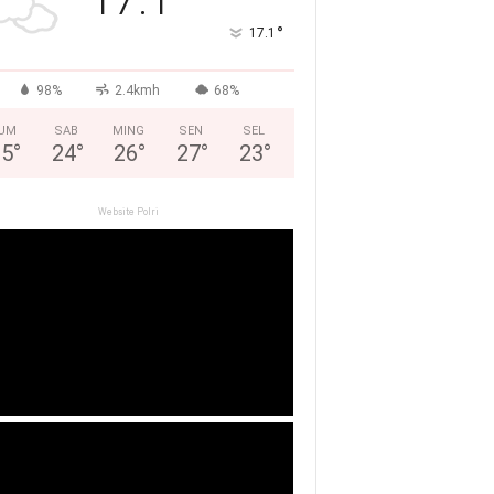
°
17.1
98%
2.4kmh
68%
UM
SAB
MING
SEN
SEL
25
°
24
°
26
°
27
°
23
°
Website Polri