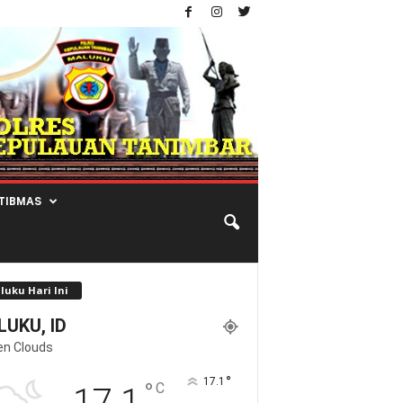
TIBMAS
luku Hari Ini
UKU, ID
en Clouds
°
17.1
°
C
17.1