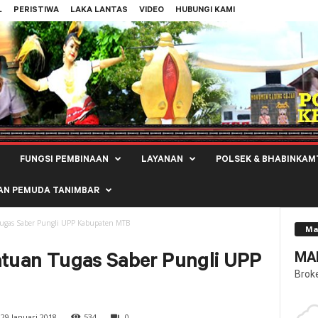
L
PERISTIWA
LAKA LANTAS
VIDEO
HUBUNGI KAMI
FUNGSI PEMBINAAN
LAYANAN
POLSEK & BHABINKAM
AN PEMUDA TANIMBAR
Tugas Saber Pungli UPP Kabupaten MTB
Ma
MAL
atuan Tugas Saber Pungli UPP
Brok
29 Januari 2018
534
0