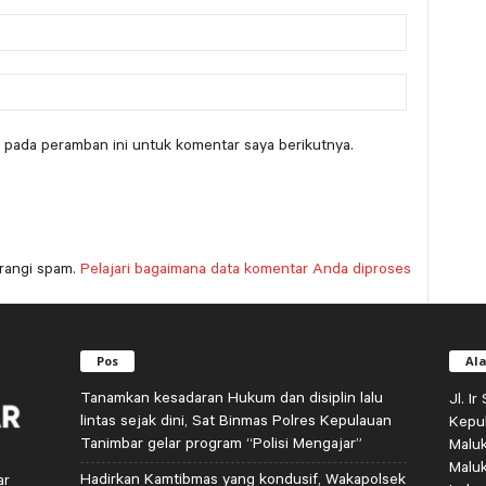
 pada peramban ini untuk komentar saya berikutnya.
rangi spam.
Pelajari bagaimana data komentar Anda diproses
Pos
Al
Tanamkan kesadaran Hukum dan disiplin lalu
Jl. I
lintas sejak dini, Sat Binmas Polres Kepulauan
Kepu
Tanimbar gelar program “Polisi Mengajar”
Malu
Malu
Hadirkan Kamtibmas yang kondusif, Wakapolsek
ar