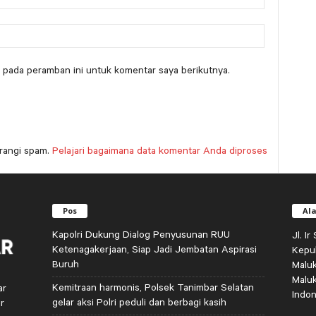
 pada peramban ini untuk komentar saya berikutnya.
rangi spam.
Pelajari bagaimana data komentar Anda diproses
Pos
Al
Kapolri Dukung Dialog Penyusunan RUU
Jl. I
Ketenagakerjaan, Siap Jadi Jembatan Aspirasi
Kepu
Buruh
Malu
Malu
Kemitraan harmonis, Polsek Tanimbar Selatan
ar
Indon
gelar aksi Polri peduli dan berbagi kasih
r