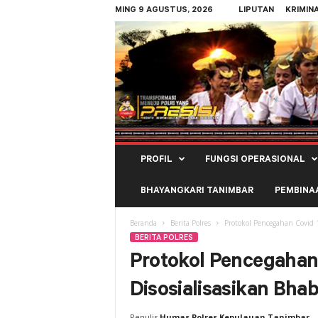
MING 9 AGUSTUS, 2026
LIPUTAN
KRIMIN
Polres
PROFIL
FUNGSI OPERASIONAL
Kepulauan
Tanimbar
BHAYANGKARI TANIMBAR
PEMBINA
Beranda
Berita Polres
Protokol Pencegahan Covid 
BERITA POLRES
Protokol Pencegahan
Disosialisasikan Bh
Penulis
Humas Polres Kepulauan Tanimbar
-