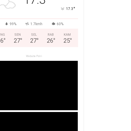
°
17.3
99%
1.7kmh
60%
ING
SEN
SEL
RAB
KAM
26
°
27
°
27
°
26
°
25
°
Website Polri