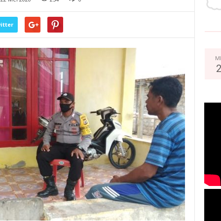
itter
M