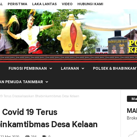
AL
PERISTIWA
LAKA LANTAS
VIDEO
HUBUNGI KAMI
FUNGSI PEMBINAAN
LAYANAN
POLSEK & BHABINKAM
AN PEMUDA TANIMBAR
19 Terus Disosialisasikan Bhabinkamtibmas Desa Kelaan
Ma
MAL
 Covid 19 Terus
Brok
abinkamtibmas Desa Kelaan
22 Mei 2020
254
0