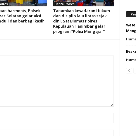
Polres
Berita Polres
aan harmonis, Polsek
Tanamkan kesadaran Hukum
Per
ar Selatan gelar aksi
dan disiplin lalu lintas sejak
eduli dan berbagi kasih
dini, Sat Binmas Polres
Wate
Kepulauan Tanimbar gelar
program “Polisi Mengajar”
Meng
Huma
Evaku
Huma