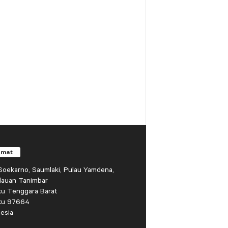
amat
r Soekarno, Saumlaki, Pulau Yamdena,
lauan Tanimbar
ku Tenggara Barat
ku 97664
esia