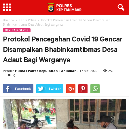
Beranda
Berita Polres
Protokol Pencegahan Covid 19 Gencar Disampaikan
Bhabinkamtibmas Desa Adaut Bagi Warganya
BERITA POLRES
Protokol Pencegahan Covid 19 Gencar
Disampaikan Bhabinkamtibmas Desa
Adaut Bagi Warganya
Penulis
Humas Polres Kepulauan Tanimbar
-
17 Mei 2020
252
0
Facebook
Twitter