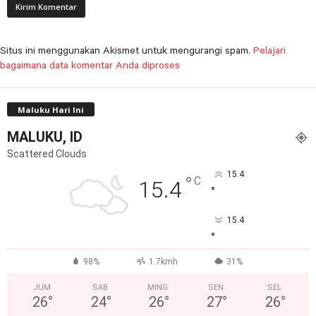
Situs ini menggunakan Akismet untuk mengurangi spam.
Pelajari
bagaimana data komentar Anda diproses
Maluku Hari Ini
MALUKU, ID
Scattered Clouds
15.4
°
C
15.4
°
15.4
°
98%
1.7kmh
31%
JUM
SAB
MING
SEN
SEL
26
°
24
°
26
°
27
°
26
°