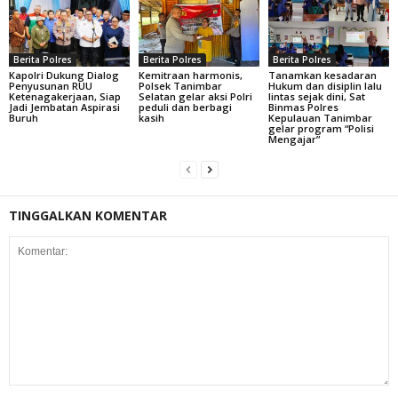
Berita Polres
Berita Polres
Berita Polres
Kapolri Dukung Dialog
Kemitraan harmonis,
Tanamkan kesadaran
Penyusunan RUU
Polsek Tanimbar
Hukum dan disiplin lalu
Ketenagakerjaan, Siap
Selatan gelar aksi Polri
lintas sejak dini, Sat
Jadi Jembatan Aspirasi
peduli dan berbagi
Binmas Polres
Buruh
kasih
Kepulauan Tanimbar
gelar program “Polisi
Mengajar”
TINGGALKAN KOMENTAR