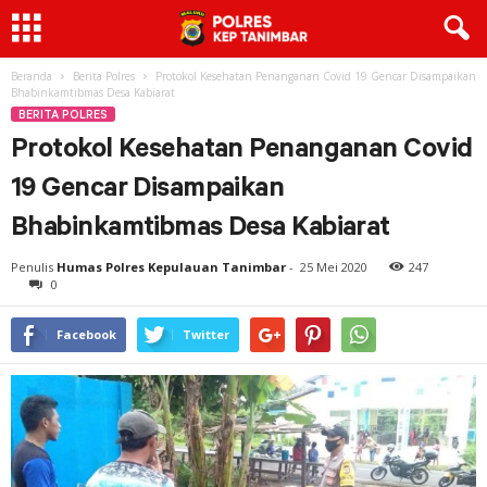
Beranda
Berita Polres
Protokol Kesehatan Penanganan Covid 19 Gencar Disampaikan
Bhabinkamtibmas Desa Kabiarat
BERITA POLRES
Protokol Kesehatan Penanganan Covid
19 Gencar Disampaikan
Bhabinkamtibmas Desa Kabiarat
Penulis
Humas Polres Kepulauan Tanimbar
-
25 Mei 2020
247
0
Facebook
Twitter