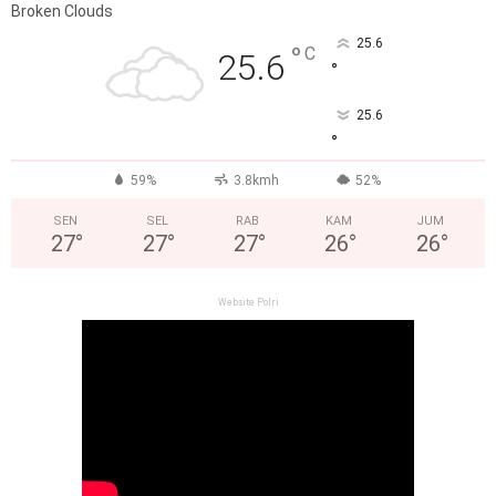
Broken Clouds
25.6
°
C
25.6
°
25.6
°
59%
3.8kmh
52%
SEN
SEL
RAB
KAM
JUM
27
°
27
°
27
°
26
°
26
°
Website Polri