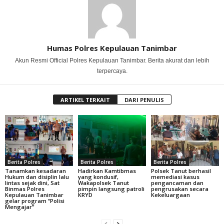
Humas Polres Kepulauan Tanimbar
Akun Resmi Official Polres Kepulauan Tanimbar. Berita akurat dan lebih
terpercaya.
ARTIKEL TERKAIT
DARI PENULIS
Berita Polres
Berita Polres
Berita Polres
Tanamkan kesadaran
Hadirkan Kamtibmas
Polsek Tanut berhasil
Hukum dan disiplin lalu
yang kondusif,
memediasi kasus
lintas sejak dini, Sat
Wakapolsek Tanut
pengancaman dan
Binmas Polres
pimpin langsung patroli
pengrusakan secara
Kepulauan Tanimbar
KRYD
Kekeluargaan
gelar program “Polisi
Mengajar”