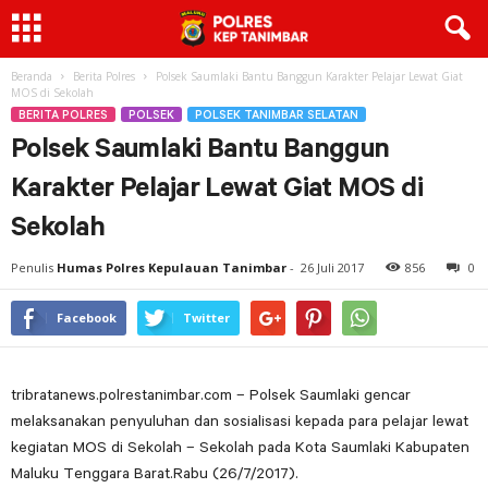
Beranda
Berita Polres
Polsek Saumlaki Bantu Banggun Karakter Pelajar Lewat Giat
MOS di Sekolah
BERITA POLRES
POLSEK
POLSEK TANIMBAR SELATAN
Polsek Saumlaki Bantu Banggun
Karakter Pelajar Lewat Giat MOS di
Sekolah
Penulis
Humas Polres Kepulauan Tanimbar
-
26 Juli 2017
856
0
Facebook
Twitter
tribratanews.polrestanimbar.com – Polsek Saumlaki gencar
melaksanakan penyuluhan dan sosialisasi kepada para pelajar lewat
kegiatan MOS di Sekolah – Sekolah pada Kota Saumlaki Kabupaten
Maluku Tenggara Barat.Rabu (26/7/2017).