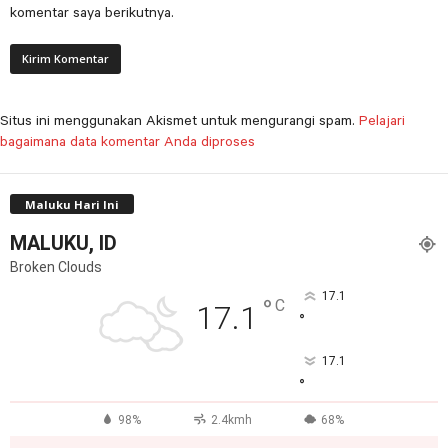
komentar saya berikutnya.
Situs ini menggunakan Akismet untuk mengurangi spam.
Pelajari
bagaimana data komentar Anda diproses
Maluku Hari Ini
MALUKU, ID
Broken Clouds
17.1
°
C
17.1
°
17.1
°
98%
2.4kmh
68%