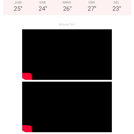
JUM
SAB
MING
SEN
SEL
25
°
24
°
26
°
27
°
23
°
Website Polri