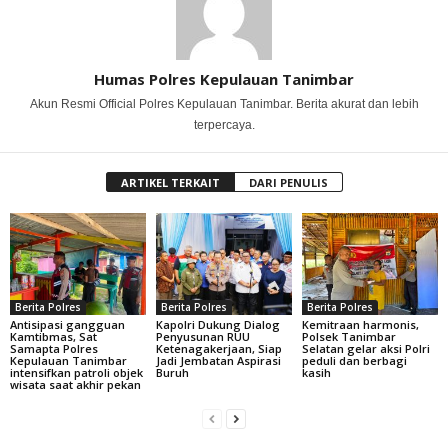
Humas Polres Kepulauan Tanimbar
Akun Resmi Official Polres Kepulauan Tanimbar. Berita akurat dan lebih
terpercaya.
ARTIKEL TERKAIT
DARI PENULIS
Berita Polres
Berita Polres
Berita Polres
Antisipasi gangguan
Kapolri Dukung Dialog
Kemitraan harmonis,
Kamtibmas, Sat
Penyusunan RUU
Polsek Tanimbar
Samapta Polres
Ketenagakerjaan, Siap
Selatan gelar aksi Polri
Kepulauan Tanimbar
Jadi Jembatan Aspirasi
peduli dan berbagi
intensifkan patroli objek
Buruh
kasih
wisata saat akhir pekan