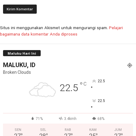
Situs ini menggunakan Akismet untuk mengurangi spam.
Pelajari
bagaimana data komentar Anda diproses
Maluku Hari Ini
MALUKU, ID
Broken Clouds
22.5
°
C
22.5
°
22.5
°
71%
3.4kmh
68%
SEN
SEL
RAB
KAM
JUM
27
°
28
°
27
°
25
°
27
°