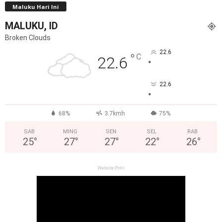
Maluku Hari Ini
MALUKU, ID
Broken Clouds
22.6
°
C
22.6
°
22.6
°
68%
3.7kmh
75%
SAB
MING
SEN
SEL
RAB
25
°
27
°
27
°
22
°
26
°
Website Polri