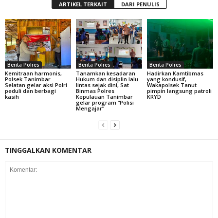
ARTIKEL TERKAIT
DARI PENULIS
Berita Polres
Berita Polres
Berita Polres
Kemitraan harmonis,
Tanamkan kesadaran
Hadirkan Kamtibmas
Polsek Tanimbar
Hukum dan disiplin lalu
yang kondusif,
Selatan gelar aksi Polri
lintas sejak dini, Sat
Wakapolsek Tanut
peduli dan berbagi
Binmas Polres
pimpin langsung patroli
kasih
Kepulauan Tanimbar
KRYD
gelar program “Polisi
Mengajar”
TINGGALKAN KOMENTAR