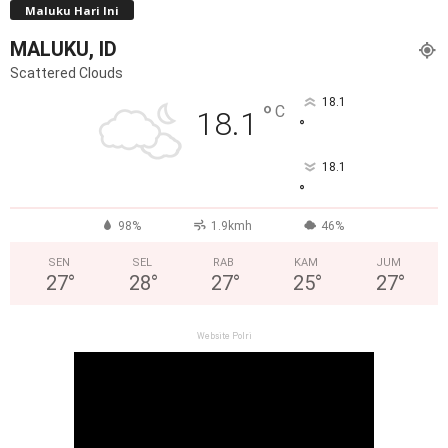
Maluku Hari Ini
MALUKU, ID
Scattered Clouds
18.1
°
C
18.1
°
18.1
°
98%
1.9kmh
46%
SEN
SEL
RAB
KAM
JUM
27
°
28
°
27
°
25
°
27
°
Website Polri