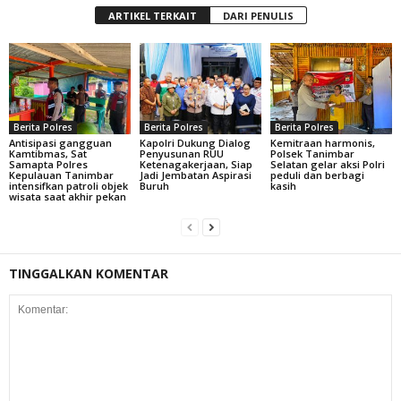
ARTIKEL TERKAIT
DARI PENULIS
Berita Polres
Berita Polres
Berita Polres
Antisipasi gangguan
Kapolri Dukung Dialog
Kemitraan harmonis,
Kamtibmas, Sat
Penyusunan RUU
Polsek Tanimbar
Samapta Polres
Ketenagakerjaan, Siap
Selatan gelar aksi Polri
Kepulauan Tanimbar
Jadi Jembatan Aspirasi
peduli dan berbagi
intensifkan patroli objek
Buruh
kasih
wisata saat akhir pekan
TINGGALKAN KOMENTAR