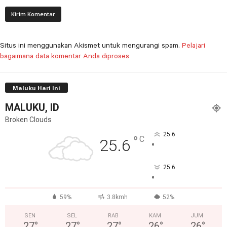
Situs ini menggunakan Akismet untuk mengurangi spam.
Pelajari
bagaimana data komentar Anda diproses
Maluku Hari Ini
MALUKU, ID
Broken Clouds
25.6
°
C
25.6
°
25.6
°
59%
3.8kmh
52%
SEN
SEL
RAB
KAM
JUM
27
°
27
°
27
°
26
°
26
°