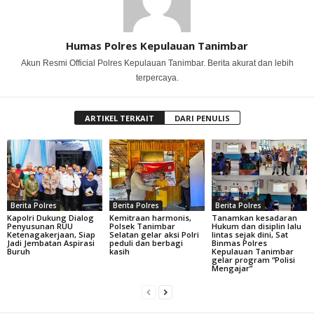
Humas Polres Kepulauan Tanimbar
Akun Resmi Official Polres Kepulauan Tanimbar. Berita akurat dan lebih
terpercaya.
ARTIKEL TERKAIT
DARI PENULIS
Berita Polres
Berita Polres
Berita Polres
Kapolri Dukung Dialog
Kemitraan harmonis,
Tanamkan kesadaran
Penyusunan RUU
Polsek Tanimbar
Hukum dan disiplin lalu
Ketenagakerjaan, Siap
Selatan gelar aksi Polri
lintas sejak dini, Sat
Jadi Jembatan Aspirasi
peduli dan berbagi
Binmas Polres
Buruh
kasih
Kepulauan Tanimbar
gelar program “Polisi
Mengajar”