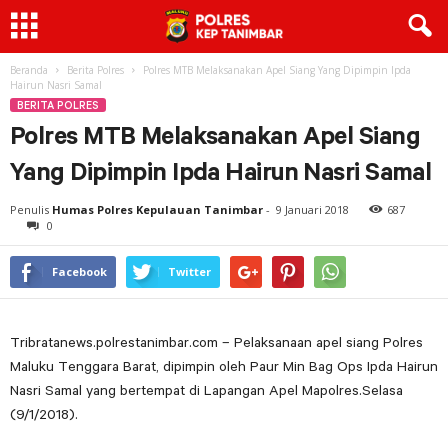
Beranda
Berita Polres
Polres MTB Melaksanakan Apel Siang Yang Dipimpin Ipda
Hairun Nasri Samal
BERITA POLRES
Polres MTB Melaksanakan Apel Siang
Yang Dipimpin Ipda Hairun Nasri Samal
Penulis
Humas Polres Kepulauan Tanimbar
-
9 Januari 2018
687
0
Facebook
Twitter
Tribratanews.polrestanimbar.com – Pelaksanaan apel siang Polres
Maluku Tenggara Barat, dipimpin oleh Paur Min Bag Ops Ipda Hairun
Nasri Samal yang bertempat di Lapangan Apel Mapolres.Selasa
(9/1/2018).