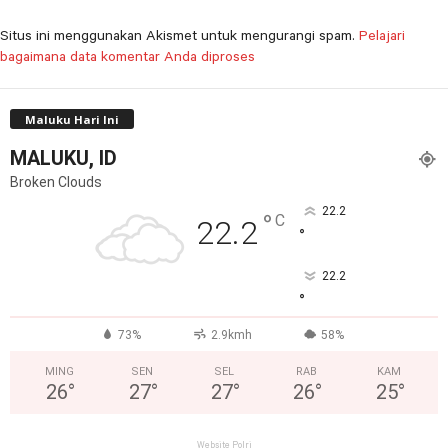
Situs ini menggunakan Akismet untuk mengurangi spam.
Pelajari
bagaimana data komentar Anda diproses
Maluku Hari Ini
MALUKU, ID
Broken Clouds
22.2
°
C
22.2
°
22.2
°
73%
2.9kmh
58%
MING
SEN
SEL
RAB
KAM
26
°
27
°
27
°
26
°
25
°
Website Polri