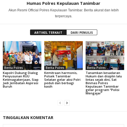
Humas Polres Kepulauan Tanimbar
Akun Resmi Official Polres Kepulauan Tanimbar. Berita akurat dan lebih
terpercaya.
ARTIKEL TERKAIT
DARI PENULIS
Berita Polres
Berita Polres
Berita Polres
Kapolri Dukung Dialog
Kemitraan harmonis,
Tanamkan kesadaran
Penyusunan RUU
Polsek Tanimbar
Hukum dan disiplin lalu
Ketenagakerjaan, Siap
Selatan gelar aksi Polri
lintas sejak dini, Sat
Jadi Jembatan Aspirasi
peduli dan berbagi
Binmas Polres
Buruh
kasih
Kepulauan Tanimbar
gelar program “Polisi
Mengajar”
TINGGALKAN KOMENTAR