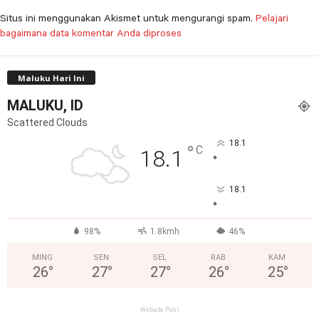
Situs ini menggunakan Akismet untuk mengurangi spam.
Pelajari
bagaimana data komentar Anda diproses
Maluku Hari Ini
MALUKU, ID
Scattered Clouds
18.1
°
C
18.1
°
18.1
°
98%
1.8kmh
46%
MING
SEN
SEL
RAB
KAM
26
°
27
°
27
°
26
°
25
°
Website Polri