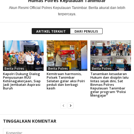
Humas Polres Kepulauan Tanimbar
Akun Resmi Official Polres Kepulauan Tanimbar. Berita akurat dan lebih
terpercaya.
ARTIKEL TERKAIT
DARI PENULIS
Berita Polres
Berita Polres
Berita Polres
Kapolri Dukung Dialog
Kemitraan harmonis,
Tanamkan kesadaran
Penyusunan RUU
Polsek Tanimbar
Hukum dan disiplin lalu
Ketenagakerjaan, Siap
Selatan gelar aksi Polri
lintas sejak dini, Sat
Jadi Jembatan Aspirasi
peduli dan berbagi
Binmas Polres
Buruh
kasih
Kepulauan Tanimbar
gelar program “Polisi
Mengajar”
TINGGALKAN KOMENTAR