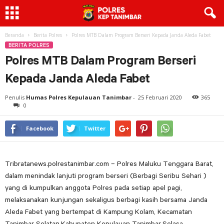
Beranda
Berita Polres
Polres MTB Dalam Program Berseri Kepada Janda Aleda Fabet
BERITA POLRES
Polres MTB Dalam Program Berseri
Kepada Janda Aleda Fabet
Penulis
Humas Polres Kepulauan Tanimbar
-
25 Februari 2020
365
0
Facebook
Twitter
Tribratanews.polrestanimbar.com – Polres Maluku Tenggara Barat,
dalam menindak lanjuti program berseri (Berbagi Seribu Sehari )
yang di kumpulkan anggota Polres pada setiap apel pagi,
melaksanakan kunjungan sekaligus berbagi kasih bersama Janda
Aleda Fabet yang bertempat di Kampung Kolam, Kecamatan
Tanimbar Selatan,Kabupaten Kepulauan Tanimbar.Selasa