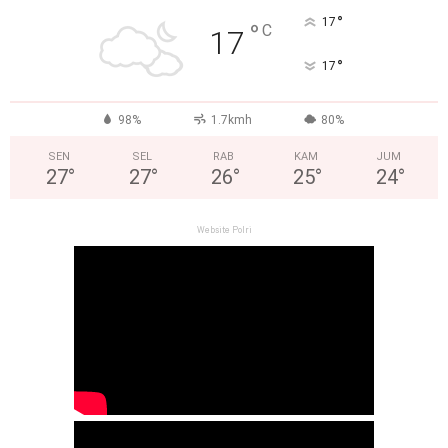
°
17
°
C
17
°
17
98%
1.7kmh
80%
SEN
SEL
RAB
KAM
JUM
27
°
27
°
26
°
25
°
24
°
Website Polri