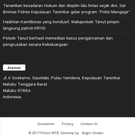
Tanamkan kesadaran Hukum dan disiplin lalu lintas sejak dini, Sat
Binmas Polres Kepulauan Tanimbar gelar program “Polisi Mengajar”
Hadirkan Kamtibmas yang kondusif, Wakapolsek Tanut pimpin
langsung patroli KRYD
Polsek Tanut berhasil memediasi kasus pengancaman dan
pengrusakan secara Kekeluargaan
Alamat
Jl. Ir Soekarno, Saumlaki, Pulau Yamdena, Kepulauan Tanimbar
Maluku Tenggara Barat
Maluku 97664
Indonesia
Disclaimer
Privacy
Contact Us
© 2017 Polres MTB. Develop by
Bogor Desain