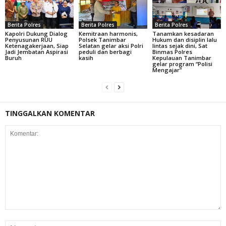
Berita Polres
Berita Polres
Berita Polres
Kapolri Dukung Dialog
Kemitraan harmonis,
Tanamkan kesadaran
Penyusunan RUU
Polsek Tanimbar
Hukum dan disiplin lalu
Ketenagakerjaan, Siap
Selatan gelar aksi Polri
lintas sejak dini, Sat
Jadi Jembatan Aspirasi
peduli dan berbagi
Binmas Polres
Buruh
kasih
Kepulauan Tanimbar
gelar program “Polisi
Mengajar”
TINGGALKAN KOMENTAR