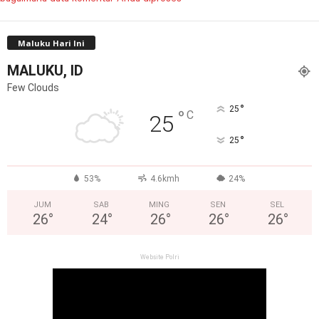
Maluku Hari Ini
MALUKU, ID
Few Clouds
°
25
°
C
25
°
25
53%
4.6kmh
24%
JUM
SAB
MING
SEN
SEL
26
°
24
°
26
°
26
°
26
°
Website Polri