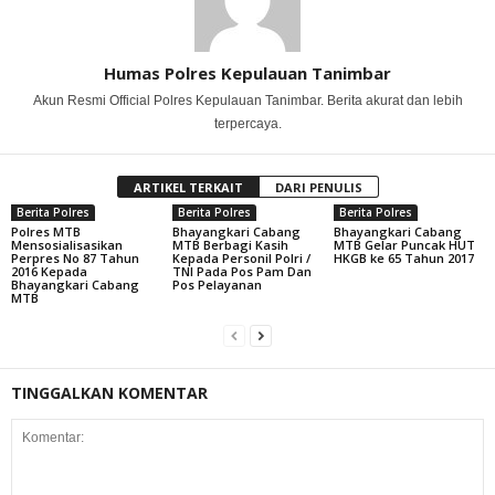
Humas Polres Kepulauan Tanimbar
Akun Resmi Official Polres Kepulauan Tanimbar. Berita akurat dan lebih
terpercaya.
ARTIKEL TERKAIT
DARI PENULIS
Berita Polres
Berita Polres
Berita Polres
Polres MTB
Bhayangkari Cabang
Bhayangkari Cabang
Mensosialisasikan
MTB Berbagi Kasih
MTB Gelar Puncak HUT
Perpres No 87 Tahun
Kepada Personil Polri /
HKGB ke 65 Tahun 2017
2016 Kepada
TNI Pada Pos Pam Dan
Bhayangkari Cabang
Pos Pelayanan
MTB
TINGGALKAN KOMENTAR