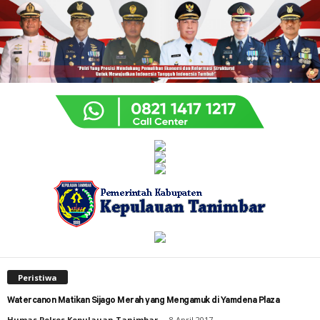
Peristiwa
Watercanon Matikan Sijago Merah yang Mengamuk di Yamdena Plaza
Humas Polres Kepulauan Tanimbar
-
8 April 2017