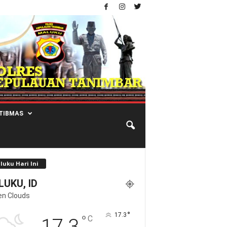
TIBMAS
luku Hari Ini
UKU, ID
en Clouds
°
17.3
°
C
17.3