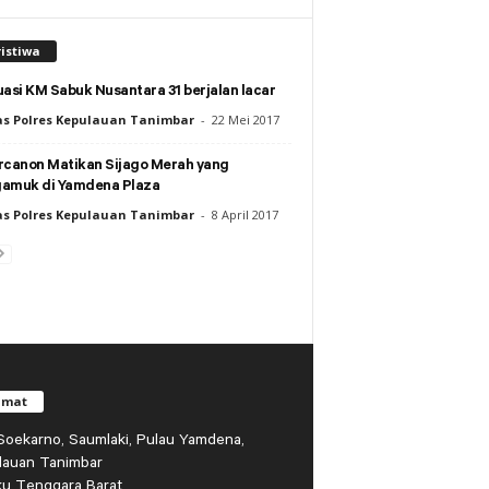
istiwa
asi KM Sabuk Nusantara 31 berjalan lacar
s Polres Kepulauan Tanimbar
-
22 Mei 2017
rcanon Matikan Sijago Merah yang
amuk di Yamdena Plaza
s Polres Kepulauan Tanimbar
-
8 April 2017
amat
r Soekarno, Saumlaki, Pulau Yamdena,
lauan Tanimbar
ku Tenggara Barat