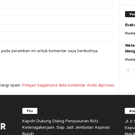
Per
Evaku
Huma
Wate
 pada peramban ini untuk komentar saya berikutnya.
Meng
Huma
rangi spam.
Pelajari bagaimana data komentar Anda diproses
Pos
Al
Kapolri Dukung Dialog Penyusunan RUU
Jl. I
Ketenagakerjaan, Siap Jadi Jembatan Aspirasi
Kepu
Buruh
Malu