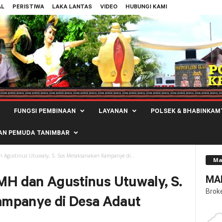
AL
PERISTIWA
LAKA LANTAS
VIDEO
HUBUNGI KAMI
FUNGSI PEMBINAAN
LAYANAN
POLSEK & BHABINKAM
AN PEMUDA TANIMBAR
an Agustinus Utuwaly, S. Sos Melaksanakan Kampanye di...
Ma
MAL
, MH dan Agustinus Utuwaly, S.
Brok
ampanye di Desa Adaut