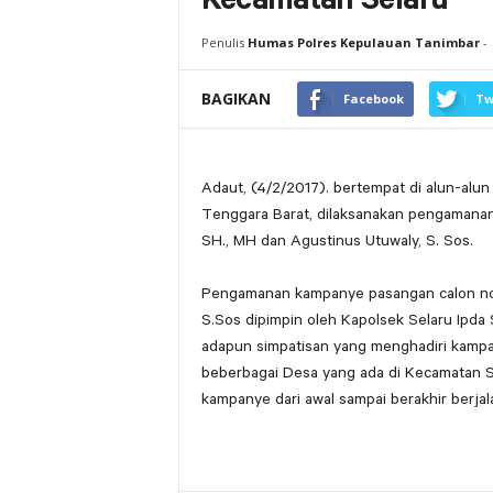
Kecamatan Selaru
Penulis
Humas Polres Kepulauan Tanimbar
-
BAGIKAN
Facebook
Tw
Adaut, (4/2/2017). bertempat di alun-al
Tenggara Barat, dilaksanakan pengamanan
SH., MH dan Agustinus Utuwaly, S. Sos.
Pengamanan kampanye pasangan calon nomo
S.Sos dipimpin oleh Kapolsek Selaru Ipda 
adapun simpatisan yang menghadiri kampa
beberbagai Desa yang ada di Kecamatan S
kampanye dari awal sampai berakhir berjal