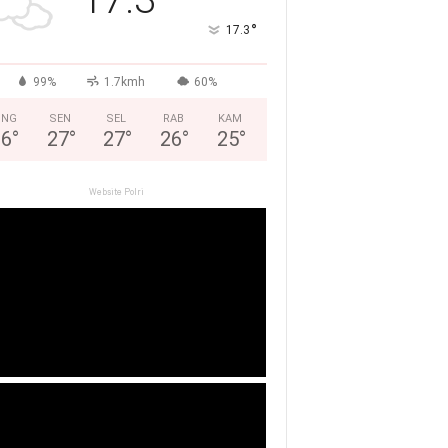
°
17.3
99%
1.7kmh
60%
ING
SEN
SEL
RAB
KAM
26
°
27
°
27
°
26
°
25
°
Website Polri