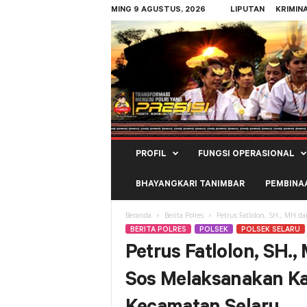
MING 9 AGUSTUS, 2026
LIPUTAN
KRIMIN
Polres
PROFIL
FUNGSI OPERASIONAL
Kepulauan
Tanimbar
BHAYANGKARI TANIMBAR
PEMBINA
Beranda
Berita Polres
Petrus Fatlolon, SH., MH d
BERITA POLRES
POLSEK
POLSEK SELARU
Petrus Fatlolon, SH.
Sos Melaksanakan K