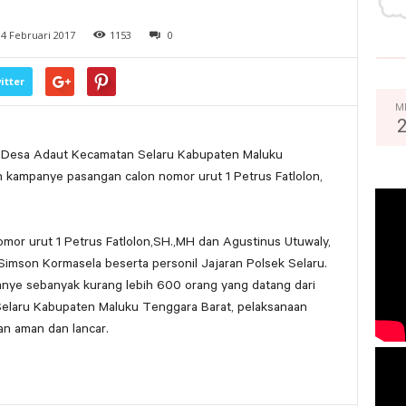
4 Februari 2017
1153
0
itter
M
un Desa Adaut Kecamatan Selaru Kabupaten Maluku
 kampanye pasangan calon nomor urut 1 Petrus Fatlolon,
r urut 1 Petrus Fatlolon,SH.,MH dan Agustinus Utuwaly,
Simson Kormasela beserta personil Jajaran Polsek Selaru.
nye sebanyak kurang lebih 600 orang yang datang dari
elaru Kabupaten Maluku Tenggara Barat, pelaksanaan
an aman dan lancar.