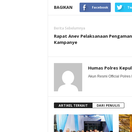
BAGIKAN
Facebook
Tw
Berita Sebelumnya
Rapat Anev Pelaksanaan Pengama
Kampanye
Humas Polres Kepu
Akun Resmi Official Polres 
ARTIKEL TERKAIT
DARI PENULIS