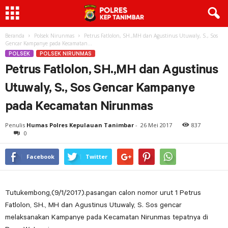
Beranda
Polsek Nirunmas
Petrus Fatlolon, SH.,MH dan Agustinus Utuwaly, S., Sos
Gencar Kampanye pada Kecamatan...
POLSEK
POLSEK NIRUNMAS
Petrus Fatlolon, SH.,MH dan Agustinus
Utuwaly, S., Sos Gencar Kampanye
pada Kecamatan Nirunmas
Penulis
Humas Polres Kepulauan Tanimbar
-
26 Mei 2017
837
0
Facebook
Twitter
Tutukembong,(9/1/2017).pasangan calon nomor urut 1 Petrus
Fatlolon, SH., MH dan Agustinus Utuwaly, S. Sos gencar
melaksanakan Kampanye pada Kecamatan Nirunmas tepatnya di