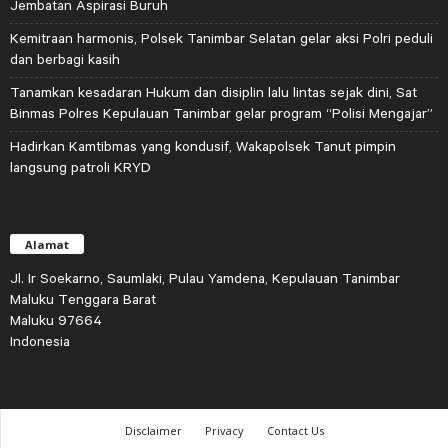
Jembatan Aspirasi Buruh
Kemitraan harmonis, Polsek Tanimbar Selatan gelar aksi Polri peduli
dan berbagi kasih
Tanamkan kesadaran Hukum dan disiplin lalu lintas sejak dini, Sat
Binmas Polres Kepulauan Tanimbar gelar program “Polisi Mengajar”
Hadirkan Kamtibmas yang kondusif, Wakapolsek Tanut pimpin
langsung patroli KRYD
Alamat
Jl. Ir Soekarno, Saumlaki, Pulau Yamdena, Kepulauan Tanimbar
Maluku Tenggara Barat
Maluku 97664
Indonesia
Disclaimer
Privacy
Contact Us