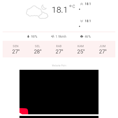
18.1
°
C
18.1
°
18.1
°
98%
1.9kmh
46%
SEN
SEL
RAB
KAM
JUM
27
°
28
°
27
°
25
°
27
°
Website Polri