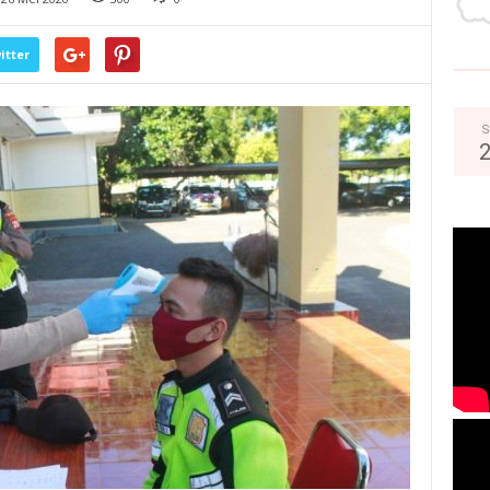
itter
S