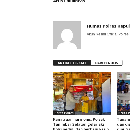
Arus Lalulintas
Humas Polres Kepu
Akun Resmi Official Polres 
ARTIKEL TERKAIT
DARI PENULIS
Berita Polres
Berita 
Kemitraan harmonis, Polsek
Tanam
Tanimbar Selatan gelar aksi
dan dis
Polri peduli dan berbagi kasih
dini, S