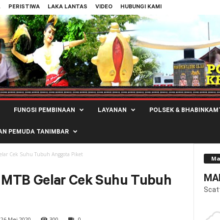
L
PERISTIWA
LAKA LANTAS
VIDEO
HUBUNGI KAMI
FUNGSI PEMBINAAN
LAYANAN
POLSEK & BHABINKAM
AN PEMUDA TANIMBAR
Gelar Cek Suhu Tubuh Anggota Piket
Ma
MAL
es MTB Gelar Cek Suhu Tubuh
Scat
26 Mei 2020
300
0