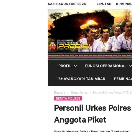
SAB 8 AGUSTUS, 2026
LIPUTAN
KRIMINA
Polres
PROFIL
FUNGSI OPERASIONAL
Kepulauan
Tanimbar
BHAYANGKARI TANIMBAR
PEMBINA
Beranda
Berita Polres
Personil Urkes Polres MTB 
BERITA POLRES
Personil Urkes Polr
Anggota Piket
Penulis
Humas Polres Kepulauan Tanimbar
-