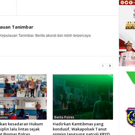
lauan Tanimbar
Kepulauan Tanimbar. Berita akurat dan lebih terpercaya.
Polres
Berita Polres
kan kesadaran Hukum
Hadirkan Kamtibmas yang
iplin lalu lintas sejak
kondusif, Wakapolsek Tanut
at Binmas Polres
pimpin langsung patroli KRYD