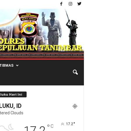
TIBMAS
luku Hari Ini
UKU, ID
tered Clouds
°
17.2
°
C
17.2