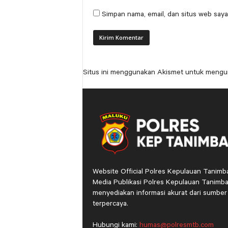
Simpan nama, email, dan situs web saya
Situs ini menggunakan Akismet untuk mengu
Website Official Polres Kepulauan Tanimb
Media Publikasi Polres Kepulauan Tanimba
menyediakan informasi akurat dari sumber
terpercaya.
Hubungi kami:
humas@polresmtb.com