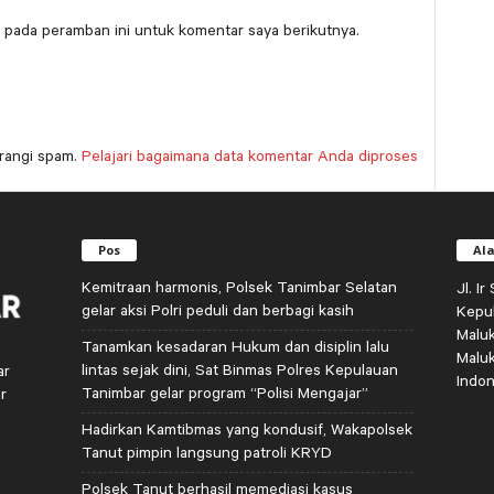
 pada peramban ini untuk komentar saya berikutnya.
rangi spam.
Pelajari bagaimana data komentar Anda diproses
Pos
Al
Kemitraan harmonis, Polsek Tanimbar Selatan
Jl. I
gelar aksi Polri peduli dan berbagi kasih
Kepu
Malu
Tanamkan kesadaran Hukum dan disiplin lalu
Malu
lintas sejak dini, Sat Binmas Polres Kepulauan
ar
Indon
Tanimbar gelar program “Polisi Mengajar”
r
Hadirkan Kamtibmas yang kondusif, Wakapolsek
Tanut pimpin langsung patroli KRYD
Polsek Tanut berhasil memediasi kasus