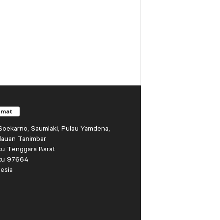
amat
r Soekarno, Saumlaki, Pulau Yamdena,
lauan Tanimbar
ku Tenggara Barat
ku 97664
esia