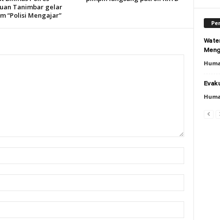
uan Tanimbar gelar
m “Polisi Mengajar”
Per
Wate
Meng
Huma
Evaku
Huma