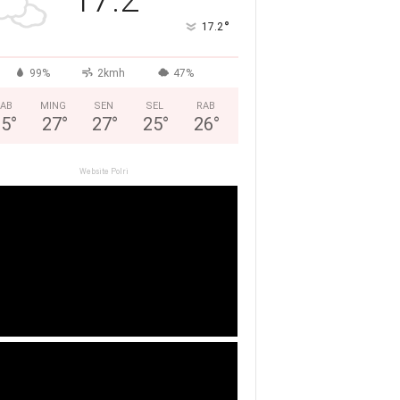
°
17.2
99%
2kmh
47%
AB
MING
SEN
SEL
RAB
25
°
27
°
27
°
25
°
26
°
Website Polri