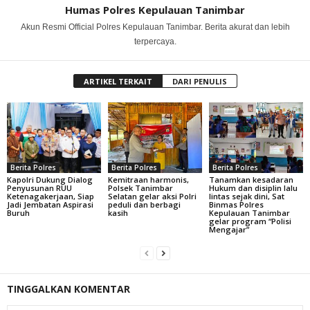
Humas Polres Kepulauan Tanimbar
Akun Resmi Official Polres Kepulauan Tanimbar. Berita akurat dan lebih
terpercaya.
ARTIKEL TERKAIT
DARI PENULIS
Berita Polres
Berita Polres
Berita Polres
Kapolri Dukung Dialog
Kemitraan harmonis,
Tanamkan kesadaran
Penyusunan RUU
Polsek Tanimbar
Hukum dan disiplin lalu
Ketenagakerjaan, Siap
Selatan gelar aksi Polri
lintas sejak dini, Sat
Jadi Jembatan Aspirasi
peduli dan berbagi
Binmas Polres
Buruh
kasih
Kepulauan Tanimbar
gelar program “Polisi
Mengajar”
TINGGALKAN KOMENTAR