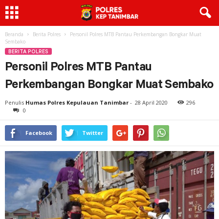
Beranda
Berita Polres
Personil Polres MTB Pantau Perkembangan Bongkar Muat
Sembako
BERITA POLRES
Personil Polres MTB Pantau
Perkembangan Bongkar Muat Sembako
Penulis
Humas Polres Kepulauan Tanimbar
-
28 April 2020
296
0
Facebook
Twitter