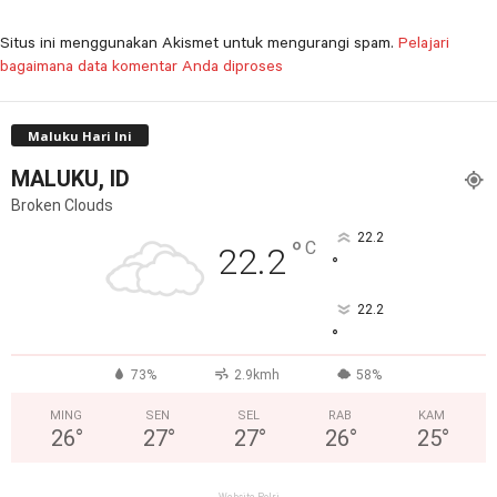
Situs ini menggunakan Akismet untuk mengurangi spam.
Pelajari
bagaimana data komentar Anda diproses
Maluku Hari Ini
MALUKU, ID
Broken Clouds
22.2
°
C
22.2
°
22.2
°
73%
2.9kmh
58%
MING
SEN
SEL
RAB
KAM
26
°
27
°
27
°
26
°
25
°
Website Polri