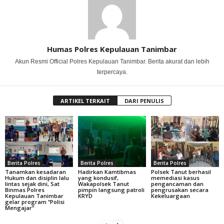
Humas Polres Kepulauan Tanimbar
Akun Resmi Official Polres Kepulauan Tanimbar. Berita akurat dan lebih
terpercaya.
ARTIKEL TERKAIT
DARI PENULIS
Berita Polres
Berita Polres
Berita Polres
Tanamkan kesadaran
Hadirkan Kamtibmas
Polsek Tanut berhasil
Hukum dan disiplin lalu
yang kondusif,
memediasi kasus
lintas sejak dini, Sat
Wakapolsek Tanut
pengancaman dan
Binmas Polres
pimpin langsung patroli
pengrusakan secara
Kepulauan Tanimbar
KRYD
Kekeluargaan
gelar program “Polisi
Mengajar”