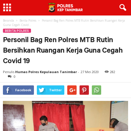
Beranda
Berita Polres
Personil Bag Ren Polres MTB Rutin Bersihkan Ruangan Kerja
Guna Cegah Covid...
BERITA POLRES
Personil Bag Ren Polres MTB Rutin
Bersihkan Ruangan Kerja Guna Cegah
Covid 19
Penulis
Humas Polres Kepulauan Tanimbar
-
27 Mei 2020
282
0
Facebook
Twitter