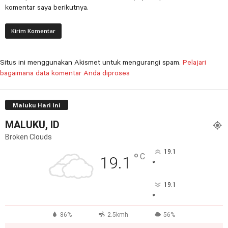
komentar saya berikutnya.
Situs ini menggunakan Akismet untuk mengurangi spam.
Pelajari
bagaimana data komentar Anda diproses
Maluku Hari Ini
MALUKU, ID
Broken Clouds
19.1
°
C
19.1
°
19.1
°
86%
2.5kmh
56%