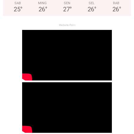
SAB
MING
SEN
SEL
RAB
25
°
26
°
27
°
26
°
26
°
Website Polri