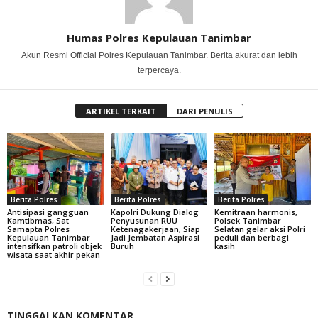
Humas Polres Kepulauan Tanimbar
Akun Resmi Official Polres Kepulauan Tanimbar. Berita akurat dan lebih
terpercaya.
ARTIKEL TERKAIT
DARI PENULIS
Berita Polres
Berita Polres
Berita Polres
Antisipasi gangguan
Kapolri Dukung Dialog
Kemitraan harmonis,
Kamtibmas, Sat
Penyusunan RUU
Polsek Tanimbar
Samapta Polres
Ketenagakerjaan, Siap
Selatan gelar aksi Polri
Kepulauan Tanimbar
Jadi Jembatan Aspirasi
peduli dan berbagi
intensifkan patroli objek
Buruh
kasih
wisata saat akhir pekan
TINGGALKAN KOMENTAR