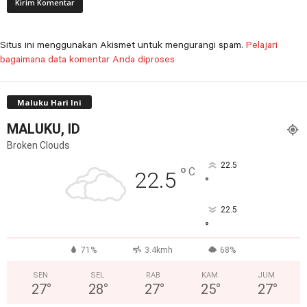
Situs ini menggunakan Akismet untuk mengurangi spam.
Pelajari
bagaimana data komentar Anda diproses
Maluku Hari Ini
MALUKU, ID
Broken Clouds
22.5
°
C
22.5
°
22.5
°
71%
3.4kmh
68%
SEN
SEL
RAB
KAM
JUM
27
°
28
°
27
°
25
°
27
°